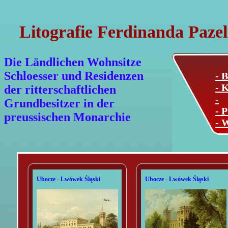
Litografie Ferdinanda Pazel
Die Ländlichen Wohnsitze
Schloesser und Residenzen
- B
- K
der ritterschaftlichen
-
Grundbesitzer in der
- P
preussischen Monarchie
- 
Mi
Ubocze - Lwówek Śląski
Ubocze - Lwówek Śląski