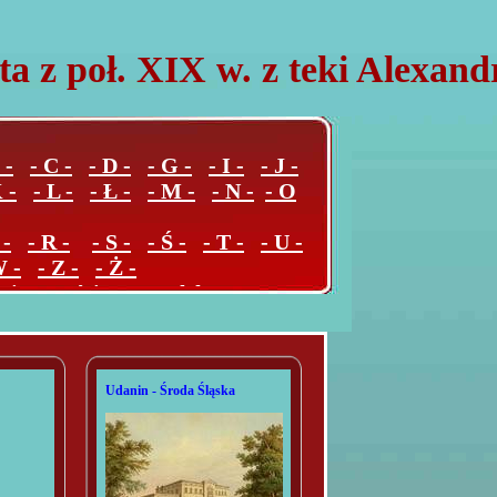
ta z poł. XIX w. z teki Alexan
 -
- C -
- D -
- G -
- I -
- J -
 -
- L -
- Ł -
- M -
- N -
- O
 -
- R -
- S -
- Ś -
- T -
- U -
W -
- Z -
- Ż -
ejscowości poza Polską
Udanin - Środa Śląska