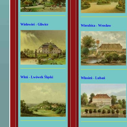
Wielowieś - Gliwice
Wierzbica - Wrocław
Wleń - Lwówek Śląski
Włosień - Lubań