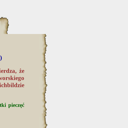
)
erdza, że
orskiego
chbildzie
ki pieczęć