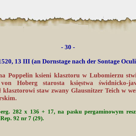
- 30 -
1520, 13 III (an Dornstage nach der Sontage Oculi
a Poppelin ksieni klasztoru w Lubomierzu stwi
von Hoberg starosta księstwa świdnicko-jaw
ł klasztorowi staw zwany Glausnitzer Teich w wei
rskim.
 perg. 282 x 136 + 17, na pasku pergaminowym reszt
 Rep. 92 nr 7 (29).