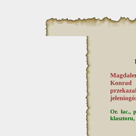
Magdalen
Konrad 
przekaza
jeleniogó
Or. łac.,
klasztoru,