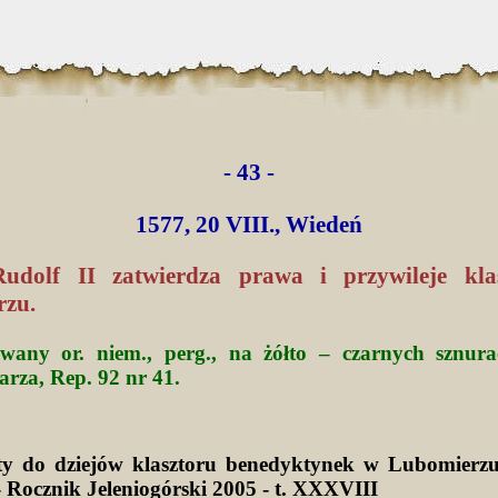
- 43 -
1577, 20 VIII., Wiedeń
Rudolf II zatwierdza prawa i przywileje kla
rzu.
wany or. niem., perg., na żółto – czarnych sznura
sarza, Rep. 92 nr 41.
y do dziejów klasztoru benedyktynek w Lubomierz
 Rocznik Jeleniogórski 2005 - t. XXXVIII