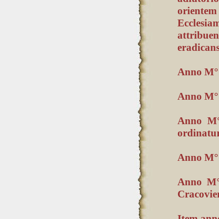
oriente
Ecclesiam
attribuen
eradicans
Anno M° l
Anno M° l
Anno M° 
ordinatur
Anno M° l
Anno M° 
Cracovien
Item anno