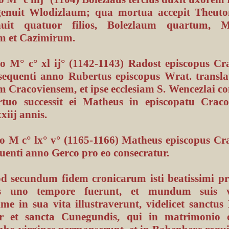
enuit Wlodizlaum; qua mortua accepit Theut
uit quatuor filios, Bolezlaum quartum, M
m et Cazimirum.
o M° c° xl ij° (1142-1143) Radost episcopus Cra
 sequenti anno Rubertus episcopus Wrat. transla
 Cracoviensem, et ipse ecclesiam S. Wencezlai co
uo successit ei Matheus in episcopatu Cracov
xiij annis.
o M c° lx° v° (1165-1166) Matheus episcopus Cra
quenti anno Gerco pro eo consecratur.
d secundum fidem cronicarum isti beatissimi pri
ces uno tempore fuerunt, et mundum suis vi
ime in sua vita illustraverunt, videlicet sanctus
r et sancta Cunegundis, qui in matrimonio c