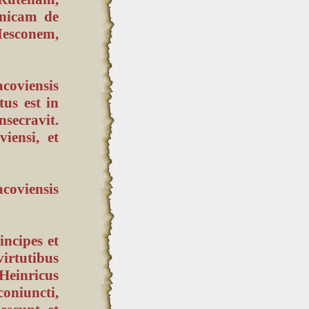
onicam de
esconem,
coviensis
tus est in
nsecravit.
iensi, et
coviensis
ncipes et
rtutibus
 Heinricus
oniuncti,