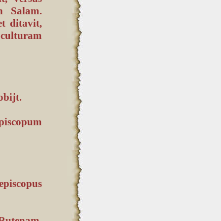
n Salam.
t ditavit,
m culturam
bijt.
episcopum
episcopus
m Rutenam,