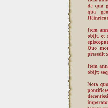
de qua g
qua gen
Heinricu
Item ann
obijt, et
episcopum
Quo mort
presedit x
Item ann
obijt; se
Nota quo
pontifi
decentiss
imperato