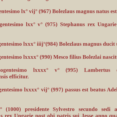
entesimo lx° vij° (967) Bolezlaus magnus natus est
entesimo lxx° v° (975) Stephanus rex Ungarie 
entesimo lxxx° iiij°(984) Bolezlaus magnus ducit
ntesimo lxxxx° (990) Mesco filius Bolezlai nascit
gentesimo lxxxx° v° (995) Lambertus e
is efficitur.
ntesimo lxxxx° vij° (997) passus est beatus Ade
(1000) presidente Sylvestro secundo sedi ap
s rex Ungarie post obi patris sui Jesse anno qua