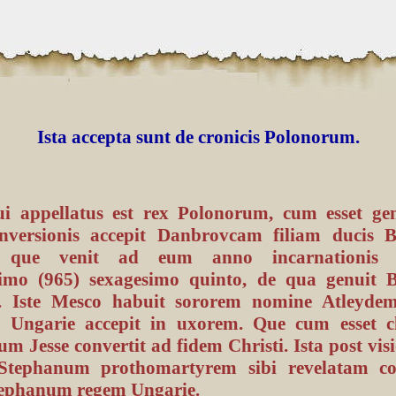
Ista accepta sunt de cronicis Polonorum.
i appellatus est rex Polonorum, cum esset gent
nversionis accepit Danbrovcam filiam ducis 
 que venit ad eum anno incarnationis 
imo (965) sexagesimo quinto, de qua genuit 
 Iste Mesco habuit sororem nomine Atleyde
x Ungarie accepit in uxorem. Que cum esset ch
m Jesse convertit ad fidem Christi. Ista post vi
Stephanum prothomartyrem sibi revelatam con
tephanum regem Ungarie.