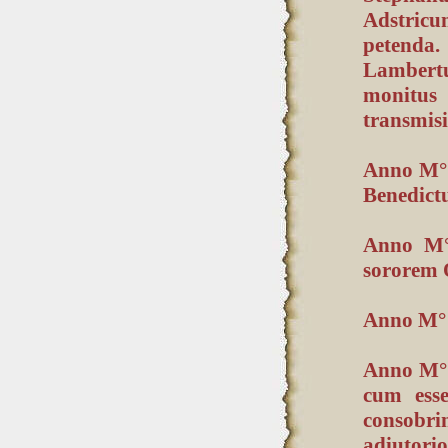
Adstric
petenda.
Lambertu
monitus
transmisi
Anno M° i
Benedictu
Anno M° 
sororem O
Anno M° 
Anno M° 
cum esse
consobr
adiutori