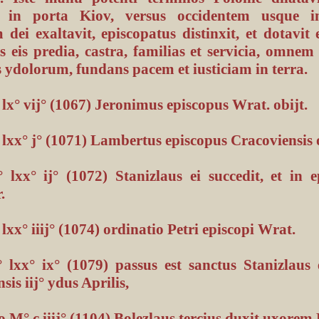
m in porta Kiov, versus occidentem usque i
 dei exaltavit, episcopatus distinxit, et dotavit e
s eis predia, castra, familias et servicia, omne
 ydolorum, fundans pacem et iusticiam in terra.
x° vij° (1067) Jeronimus episcopus Wrat. obijt.
xx° j° (1071) Lambertus episcopus Cracoviensis o
lxx° ij° (1072) Stanizlaus ei succedit, et in 
.
xx° iiij° (1074) ordinatio Petri episcopi Wrat.
lxx° ix° (1079) passus est sanctus Stanizlaus 
sis iij° ydus Aprilis,
 M° c iiij° (1104) Bolezlaus tercius duxit uxore