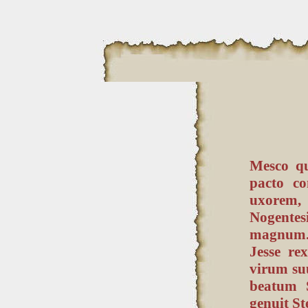
Mesco qu
pacto co
uxorem,
Nogentes
magnum.
Jesse re
virum suu
beatum 
genuit S