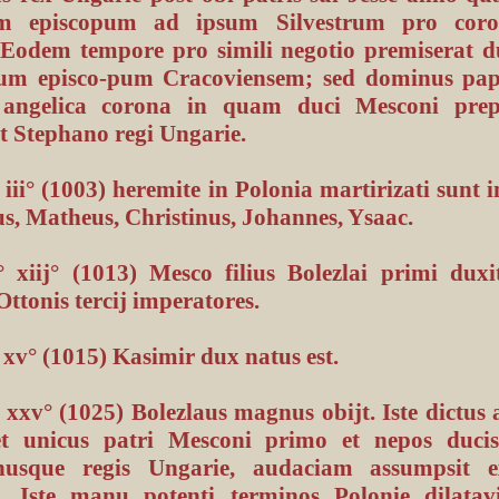
um episcopum ad ipsum Silvestrum pro coro
 Eodem tempore pro simili negotio premiserat 
m episco-pum Cracoviensem; sed dominus pap
 angelica corona in quam duci Mesconi prepa
t Stephano regi Ungarie.
ii° (1003) heremite in Polonia martirizati sunt 
s, Matheus, Christinus, Johannes, Ysaac.
xiij° (1013) Mesco filius Bolezlai primi dux
ttonis tercij imperatores.
xv° (1015) Kasimir dux natus est.
xxv° (1025) Bolezlaus magnus obijt. Iste dictus 
t unicus patri Mesconi primo et nepos duci
inusque regis Ungarie, audaciam assumpsit 
o. Iste manu potenti terminos Polonie dilatavi