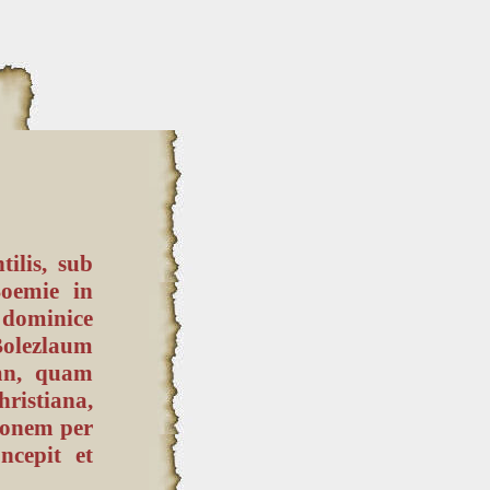
ilis, sub
Boemie in
dominice
Bolezlaum
mn, quam
ristiana,
sionem per
cepit et