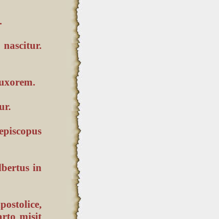
.
nascitur.
 uxorem.
ur.
piscopus
lbertus in
ostolice,
rto misit