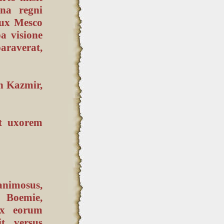
na regni
dux Mesco
a visione
raverat,
in Kazmir,
it uxorem
animosus,
s Boemie,
ex eorum
t, versus