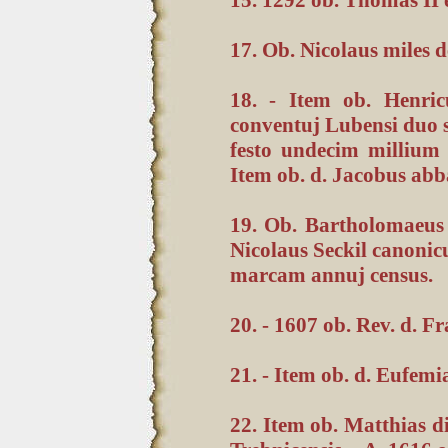
15. 1292 ob. Thomas II 
17. Ob. Nicolaus miles d
18. - Item ob. Henri
conventuj Lubensi duo se
festo undecim millium 
Item ob. d. Jacobus abb
19. Ob. Bartholomaeus 
Nicolaus Seckil canoni
marcam annuj census.
20. - 1607 ob. Rev. d. F
21. - Item ob. d. Eufemi
22. Item ob. Matthias di