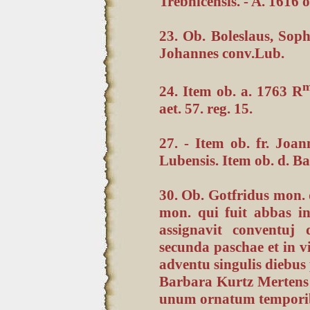
Trebnicensis. - A. 1616
23. Ob. Boleslaus, Sophi
Johannes conv.Lub.
m
24. Item ob. a. 1763 R
aet. 57. reg. 15.
27. - Item ob. fr. Joa
Lubensis. Item ob. d. 
30. Ob. Gotfridus mon. 
mon. qui fuit abbas i
assignavit conventuj 
secunda paschae et in vig
adventu singulis diebus 
Barbara Kurtz Mertens 
unum ornatum temporibus