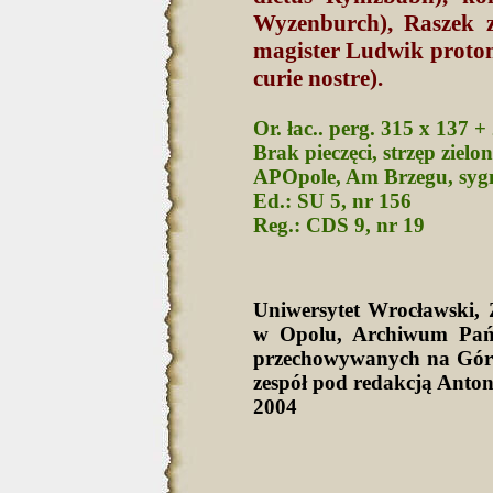
Wyzenburch), Raszek z
magister Ludwik proton
curie nostre).
Or. łac.. perg. 315 x 137 +
Brak pieczęci, strzęp zielo
APOpole, Am Brzegu, sygn
Ed.: SU 5, nr 156
Reg.: CDS 9, nr 19
Uniwersytet Wrocławski
w Opolu, Archiwum Pań
przechowywanych na Górn
zespół pod redakcją Anto
2004