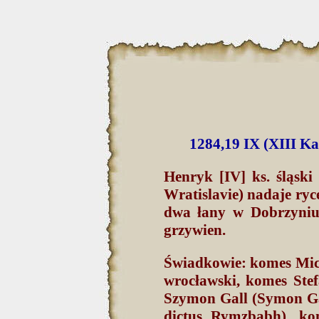
1284,19 IX (XIII Ka
Henryk [IV] ks. śląski
Wratislavie) nadaje ry
dwa łany w Dobrzyniu
grzywien.
Świadkowie: komes Mich
wrocławski, komes Ste
Szymon Gall (Symon Ga
dictus Rymzbabh), k