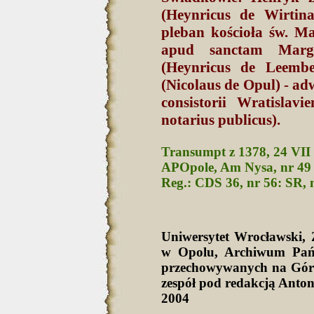
(Heynricus de Wirtina
pleban kościoła św. M
apud sanctam Marg
(Heynricus de Leembe
(Nicolaus de Opul) - a
consistorii Wratislavi
notarius publicus).
Transumpt z 1378, 24 VII 
APOpole, Am Nysa, nr 49
Reg.: CDS 36, nr 56: SR, 
Uniwersytet Wrocławski
w Opolu, Archiwum Pań
przechowywanych na Górn
zespół pod redakcją Anto
2004