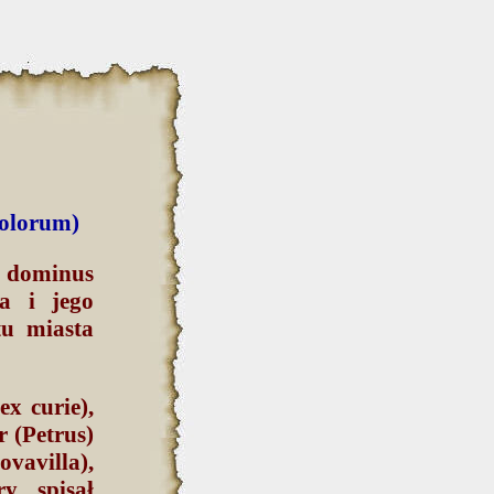
stolorum)
t dominus
la i jego
tu miasta
x curie),
r (Petrus)
ovavilla),
y spisał