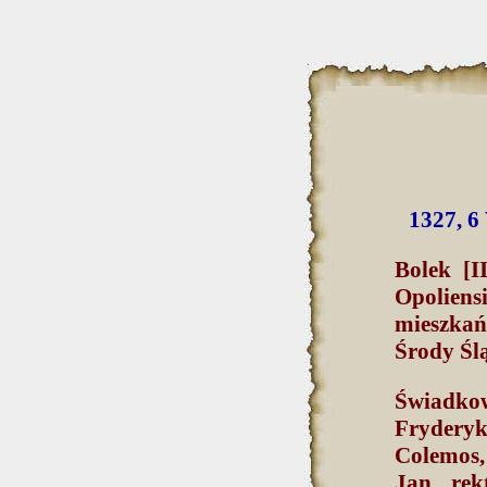
1327, 6 
Bolek [I
Opoliens
mieszkań
Środy Śl
Świadkow
Fryderyk 
Colemos, 
Jan rek