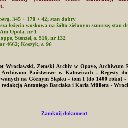
t.
 perg. 345 + 170 + 42; stan dobry
esza księcia woskowa na żółto-zielonym sznurze; stan d
Am Opola, nr 1
oppe, Stenzel, s. 516, nr 132
nr 4662; Koszyk, s. 96
tet Wrocławski, Zemski Archiv w Opave, Archiwum 
 Archiwum Państwowe w Katowicach - Regesty d
wanych na Górnym Śląsku - tom I (do 1400 roku) -
d redakcją Antoniego Barciaka i Karla Müllera - Wro
Zamknij dokument