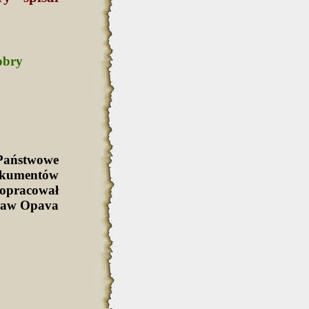
obry
Państwowe
okumentów
 opracował
cław Opava