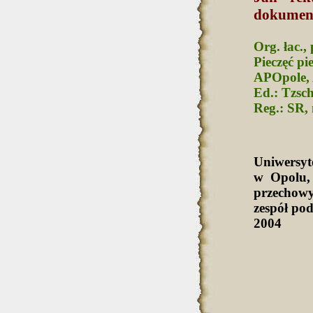
dokumen
Org. łac.,
Pieczęć pi
APOpole, 
Ed.: Tzsch
Reg.: SR, 
Uniwersy
w Opolu,
przechowy
zespół po
2004