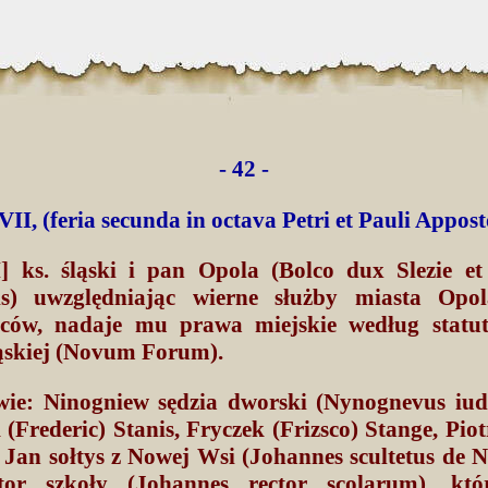
- 42 -
VII, (feria secunda in octava Petri et Pauli Appo
I] ks. śląski i pan Opola (Bolco dux Slezie e
is) uwzględniając wierne służby miasta Opo
ców, nadaje mu prawa miejskie według statu
ąskiej (Novum Forum).
ie: Ninogniew sędzia dworski (Nynognevus iude
(Frederic) Stanis, Fryczek (Frizsco) Stange, Piot
Jan sołtys z Nowej Wsi (Johannes scultetus de N
tor szkoły (Johannes rector scolarum), któr