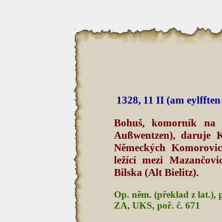
1328, 11 II (am eylfft
Bohuš, komorník na O
Außwentzen), daruje K
Německých Komorovicí
ležící mezi Mazančovi
Bilska (Alt Bielitz).
Op. něm. (překlad z lat.), 
ZA, UKS, poř. č. 671