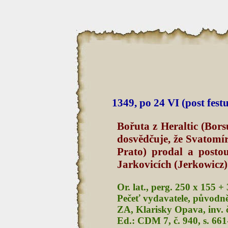
1349, po 24 VI (post fes
Bořuta z Heraltic (Bor
dosvědčuje, že Svatomí
Prato) prodal a posto
Jarkovicích (Jerkowicz)
Or. lat., perg. 250 x 155 +
Pečeť vydavatele, původně
ZA, Klarisky Opava, inv. č.
Ed.: CDM 7, č. 940, s. 66