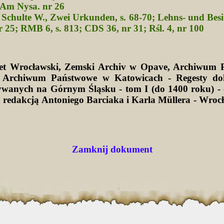
Am Nysa. nr 26
 Schulte W., Zwei Urkunden, s. 68-70; Lehns- und Besit
 25; RMB 6, s. 813; CDS 36, nr 31; Rśl. 4, nr 100
tet Wrocławski, Zemski Archiv w Opave, Archiwum 
 Archiwum Państwowe w Katowicach - Regesty d
wanych na Górnym Śląsku - tom I (do 1400 roku) -
d redakcją Antoniego Barciaka i Karla Müllera - Wro
Zamknij dokument