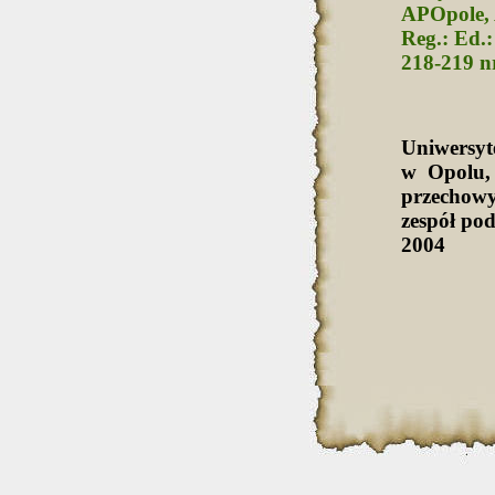
APOpole, 
Reg.: Ed.:
218-219 nr
Uniwersy
w Opolu,
przechowy
zespół po
2004