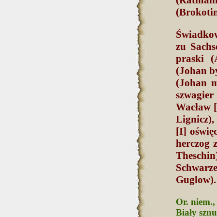
(Brokoti
Świadkow
zu Sachs
praski (
(Johan b
(Johan m
szwagier
Wacław [
Lignicz)
[I] oświ
herczog 
Theschi
Schwarze
Guglow).
Or. niem.,
Biały sznu