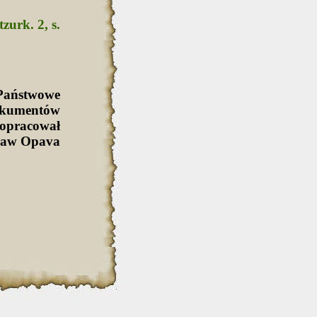
zurk. 2, s.
Państwowe
okumentów
 opracował
cław Opava