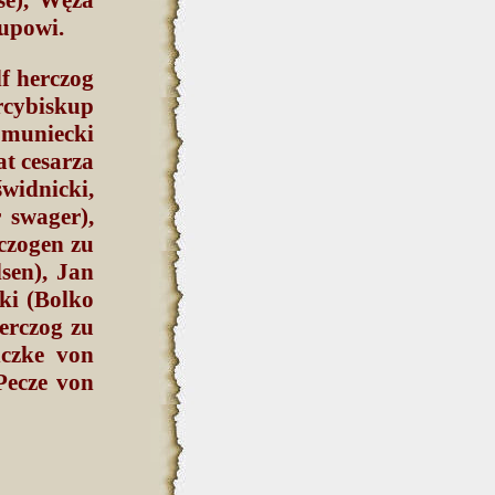
kupowi.
f herczog
rcybiskup
omuniecki
t cesarza
widnicki,
 swager),
czogen zu
sen), Jan
ki (Bolko
erczog zu
czke von
Pecze von