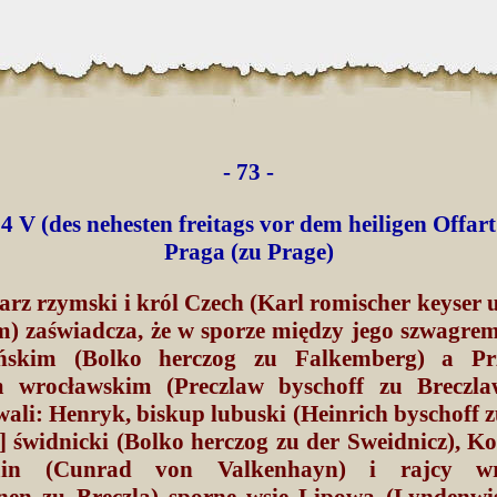
- 73 -
4 V (des nehesten freitags vor dem heiligen Offart
Praga (zu Prage)
arz rzymski i król Czech (Karl romischer keyser
m) zaświadcza, że w sporze między jego szwagre
ińskim (Bolko herczog zu Falkemberg) a Pr
 wrocławskim (Preczlaw byschoff zu Breczla
ali: Henryk, biskup lubuski (Heinrich byschoff 
I] świdnicki (Bolko herczog zu der Sweidnicz), K
ain (Cunrad von Valkenhayn) i rajcy wr
en zu Breczla) sporne wsie Lipowa (Lyndenwi