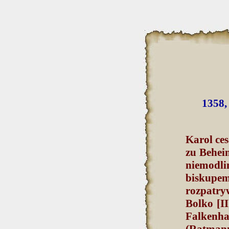
1358, 
Karol ces
zu Behei
niemodl
biskupem
rozpatryw
Bolko [I
Falkenh
(Ratmann