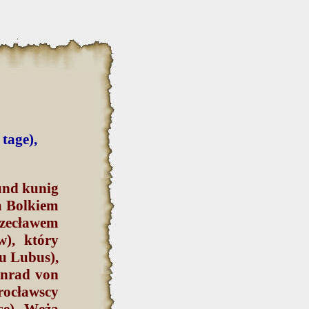
 tage),
 und kunig
m Bolkiem
zecławem
w), który
zu Lubus),
onrad von
ocławscy
se), Węża