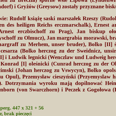
ndorf) i Gryżów (Greysow) zostały przyznane bis
ie: Rudolf książę saski marszałek Rzeszy (Rudol
en des heiligen Reichs erczmarschalk), Ernest a
Arnest erczbischoff zu Prag), Jan biskup oł
yschoff zu Olmucz), Jan margrabia morawski, bra
argraff zu Merhem, unser bruder), Bolko [II] ś
 cesarza (Bolko herczog zu der Sweidnicz, unsir
I] i Ludwik legnicki (Wenczlaw und Ludweig her
, Konrad [I] oleśnicki (Cunrad herczog zu der Ol
ęcimski (Johan herczog zu Vswycyn), Bolko opols
zu Opul), Przemysław cieszyński (Przyemyslaw h
n). Dotrzymania wyroku mają dopilnować Hein
nborn (von Swarczhorn) i Peczek z Gogołowa (
 perg. 447 x 321 + 56
r, brak pieczęci