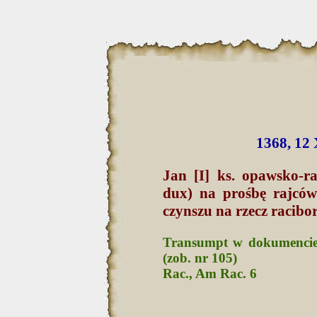
1368, 12 
Jan [I] ks. opawsko-r
dux) na prośbę rajców
czynszu na rzecz racibo
Transumpt w dokumencie 
(zob. nr 105)
Rac., Am Rac. 6