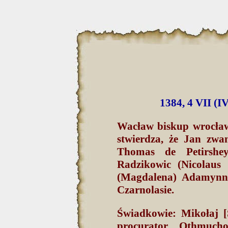
1384, 4 VII (I
Wacław biskup wrocławs
stwierdza, że Jan zwa
Thomas de Petirshey
Radzikowic (Nicolaus 
(Magdalena) Adamynne
Czarnolasie.
Świadkowie: Mikołaj [
procurator Othmucho