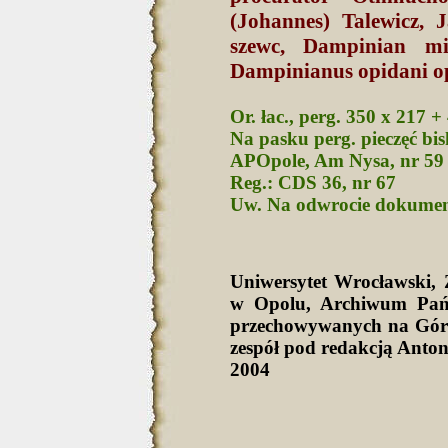
(Johannes) Talewicz, 
szewc, Dampinian mi
Dampinianus opidani op
Or. łac., perg. 350 x 217 +
Na pasku perg. pieczęć bi
APOpole, Am Nysa, nr 59
Reg.: CDS 36, nr 67
Uw. Na odwrocie dokument
Uniwersytet Wrocławski
w Opolu, Archiwum Pań
przechowywanych na Górn
zespół pod redakcją Anto
2004