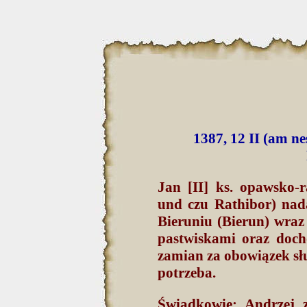
1387, 12 II (am ne
Jan [II] ks. opawsko-
und czu Rathibor) nad
Bieruniu (Bierun) wraz
pastwiskami oraz doc
zamian za obowiązek sł
potrzeba.
Świadkowie: Andrzej z