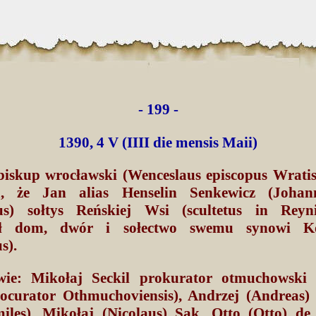
- 199 -
1390, 4 V (IIII die mensis Maii)
iskup wrocławski (Wenceslaus episcopus Wratisl
za, że Jan alias Henselin Senkewicz (Johann
us) sołtys Reńskiej Wsi (scultetus in Reyni
ał dom, dwór i sołectwo swemu synowi K
s).
ie: Mikołaj Seckil prokurator otmuchowski 
rocurator Othmuchoviensis), Andrzej (Andreas)
miles), Mikołaj (Nicolaus) Sak, Otto (Otto) de