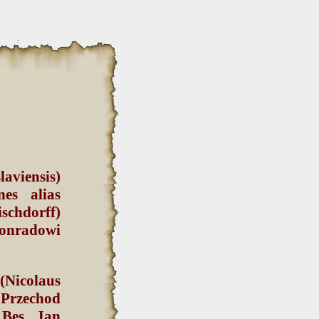
aviensis)
es alias
schdorff)
onradowi
(Nicolaus
 Przechod
 Bes, Jan