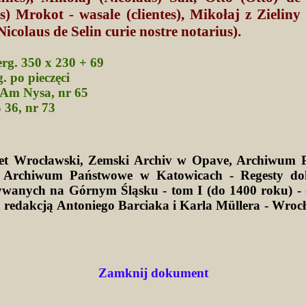
) Mrokot - wasale (clientes), Mikołaj z Zieliny
Nicolaus de Selin curie nostre notarius).
perg. 350 x 230 + 69
. po pieczęci
Am Nysa, nr 65
 36, nr 73
tet Wrocławski, Zemski Archiv w Opave, Archiwum 
 Archiwum Państwowe w Katowicach - Regesty d
wanych na Górnym Śląsku - tom I (do 1400 roku) -
d redakcją Antoniego Barciaka i Karla Müllera - Wro
Zamknij dokument