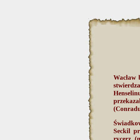
Wacław b
stwierd
Henselin
przekaz
(Conradu
Świadkow
Seckil p
rycerz (