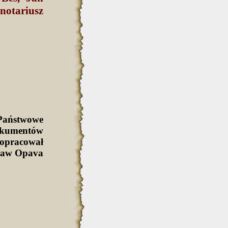
 notariusz
Państwowe
okumentów
 opracował
cław Opava