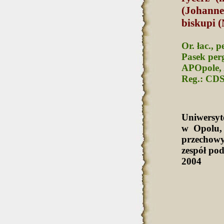
(Johannes
biskupi (
Or. łac., 
Pasek perg
APOpole, 
Reg.: CDS
Uniwersy
w Opolu,
przechowy
zespół po
2004