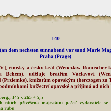
- 140 -
 (an dem nechsten sunnabend vor sand Marie Mag
Praha (Prage)
IV.], římský a český král (Wenczlaw Romischer 
u Behem), uděluje bratřím Václavovi (Wen
 (Prziemke), knížatům opavským (herczogen zu 
 podmínkami knížectví opavské a přijímá od nich 
perg., 345 x 265 + 5,5
h nitích přivěšena majestátní pečeť vydavatele s
na rubu