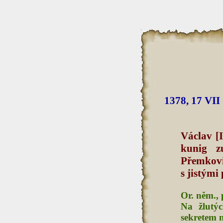
1378, 17 VII
Václav [
kunig z
Přemkovi
s jistými
Or. něm., 
Na žlutýc
sekretem 