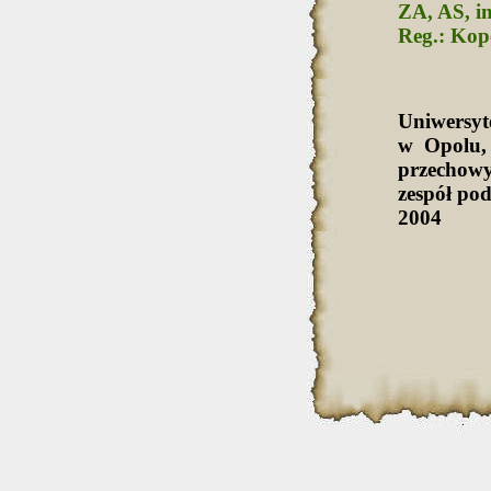
ZA, AS, in
Reg.: Kope
Uniwersy
w Opolu,
przechowy
zespół po
2004