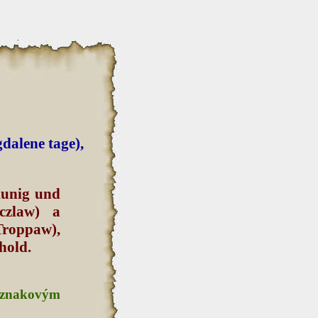
dalene tage),
kunig und
czlaw) a
Troppaw),
hold.
e znakovým