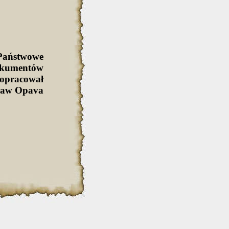
Państwowe
okumentów
 opracował
cław Opava