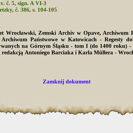
v. č. 5, sign. A VI-3
tzky, č. 386, s. 104-105
tet Wrocławski, Zemski Archiv w Opave, Archiwum 
 Archiwum Państwowe w Katowicach - Regesty d
wanych na Górnym Śląsku - tom I (do 1400 roku) -
d redakcją Antoniego Barciaka i Karla Müllera - Wro
Zamknij dokument