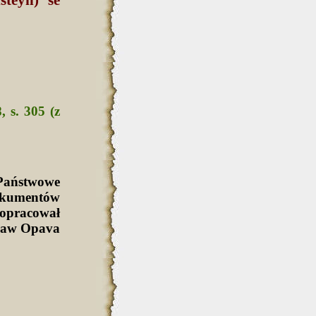
, s. 305 (z
Państwowe
okumentów
 opracował
cław Opava