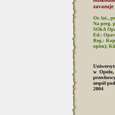
zavazuje 
Or. lat., 
Na perg. 
SOkA Opav
Ed.: Opava
Reg.: Kope
opisu); Kü
Uniwersy
w Opolu,
przechowy
zespół po
2004