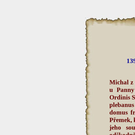
139
Michal z
u Panny 
Ordinis S
plebanus
domus fr
Přemek, 
jeho so
odškodně