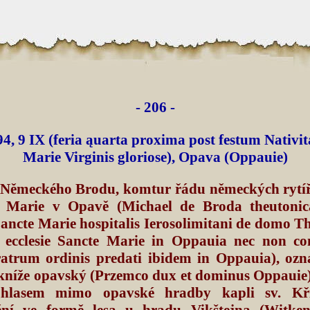
- 206 -
4, 9 IX (feria ąuarta proxima post festum Nativit
Marie Virginis gloriose), Opava (Oppauie)
 Německého Brodu, komtur řádu německých rytíř
Marie v Opavě (Michael de Broda theutonica
ancte Marie hospitalis Ierosolimitani de domo T
 ecclesie Sancte Marie in Oppauia nec non c
atrum ordinis predati ibidem in Oppauia), ozn
kníže opavský (Przemco dux et dominus Oppauie), 
uhlasem mimo opavské hradby kapli sv. Kř
ní ve formě lesa u hradu Vikštejna (Witken