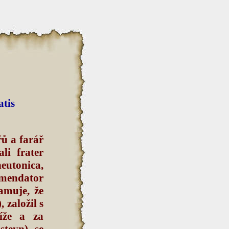
atis
ů a farář
li frater
heutonica,
omendator
amuje, že
založil s
íže a za
steyn) se