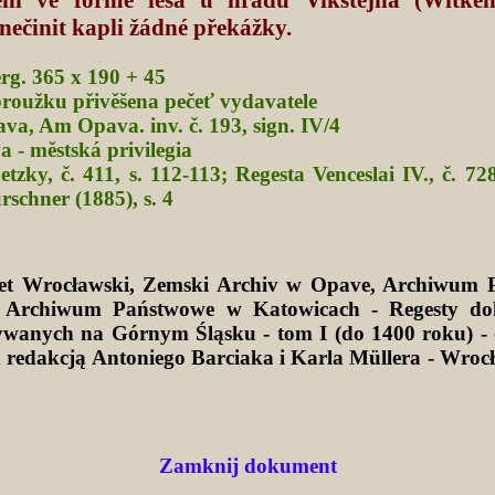
nečinit kapli žádné překážky.
perg. 365 x 190 + 45
proužku přivěšena pečeť vydavatele
a, Am Opava. inv. č. 193, sign. IV/4
 - městská privilegia
tzky, č. 411, s. 112-113; Regesta Venceslai IV., č. 728
rschner (1885), s. 4
tet Wrocławski, Zemski Archiv w Opave, Archiwum 
 Archiwum Państwowe w Katowicach - Regesty d
wanych na Górnym Śląsku - tom I (do 1400 roku) -
d redakcją Antoniego Barciaka i Karla Müllera - Wro
Zamknij dokument