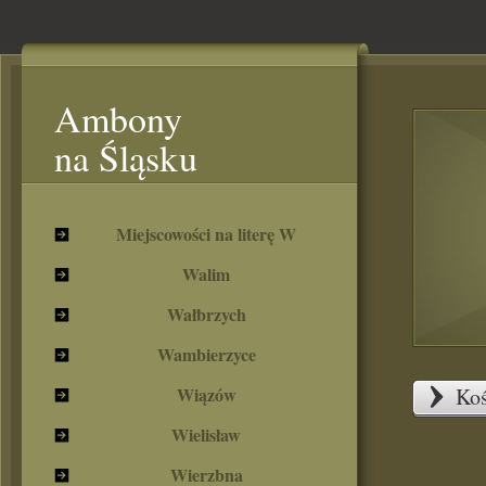
Ambony
na Śląsku
Miejscowości na literę W
Walim
Wałbrzych
Wambierzyce
Wiązów
Koś
Wielisław
Wierzbna