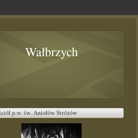
Wałbrzych
ciół p.w. św. Aniołów Stróżów