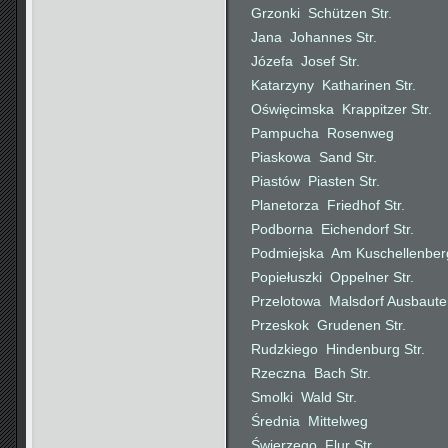
Grzonki  Schützen Str.
Jana  Johannes Str.
Józefa  Josef Str.
Katarzyny  Katharinen Str.
Oświęcimska  Krappitzer Str.
Pampucha  Rosenweg
Piaskowa  Sand Str.
Piastów  Piasten Str.
Planetorza  Friedhof Str.
Podborna  Eichendorf Str.
Podmiejska  Am Kuschellenber
Popiełuszki  Oppelner Str.
Przelotowa  Malsdorf Ausbaut
Przeskok  Grudenen Str.
Rudzkiego  Hindenburg Str.
Rzeczna  Bach Str.
Smolki  Wald Str.
Średnia  Mittelweg
Świerzego  Flur Str.