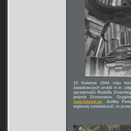
15 Kwietnia 1944 roku lotn
zwiadowczych zrobili m.in. zdj
uprzejmości Rudolfa Zmarzleg
jedynie Groszowice. Orygin
www.folwark.de
. Jeśliby Pań
większej rozdzielczoći, to pros