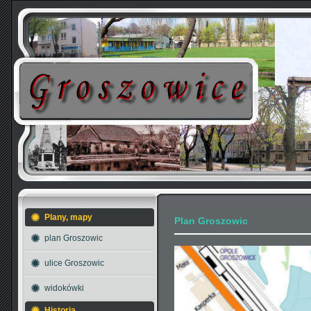
Plany, mapy
Plan Groszowic
plan Groszowic
ulice Groszowic
widokówki
Historia