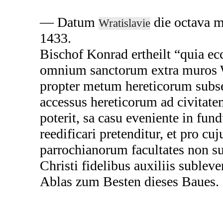
— Datum
die octava m
Wratislavie
1433.
Bischof Konrad ertheilt “quia ecc
omnium sanctorum extra muros W
propter metum hereticorum subse
accessus hereticorum ad civitat
poterit, sa casu eveniente in fun
reedificari pretenditur, et pro c
parrochianorum facultates non su
Christi fidelibus auxiliis sublev
Ablas zum Besten dieses Baues.