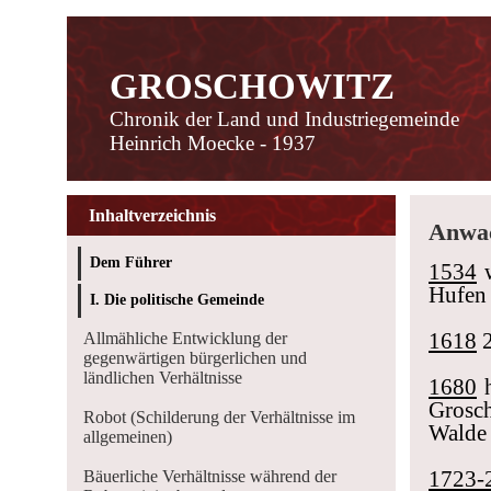
GROSCHOWITZ
Chronik der Land und Industriegemeinde
Heinrich Moecke - 1937
Inhaltverzeichnis
Anwac
Dem Führer
1534
w
Hufen
I. Die politische Gemeinde
1618
2
Allmähliche Entwicklung der
gegenwärtigen bürgerlichen und
ländlichen Verhältnisse
1680
h
Grosch
Robot (Schilderung der Verhältnisse im
Walde 
allgemeinen)
1723-
Bäuerliche Verhältnisse während der