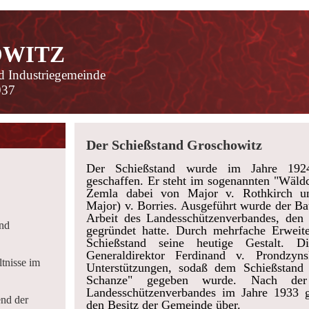
WITZ
d Industriegemeinde
937
Der Schießstand Groschowitz
Der Schießstand wurde im Jahre 19
geschaffen. Er steht im sogenannten "Wäld
Zemla dabei von Major v. Rothkirch und
Major) v. Borries. Ausgeführt wurde der Ba
Arbeit des Landesschützenverbandes, den 
und
gegründet hatte. Durch mehrfache Erweite
Schießstand seine heutige Gestalt. 
Generaldirektor Ferdinand v. Prondzyns
tnisse im
Unterstützungen, sodaß dem Schießstand 
Schanze" gegeben wurde. Nach der 
Landesschützenverbandes im Jahre 1933 g
end der
den Besitz der Gemeinde über.