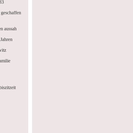
33
 geschaffen
en aussah
 Jahren
witz
amilie
iszitzeit