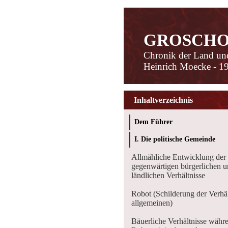
GROSCHO
Chronik der Land un
Heinrich Moecke - 1
Inhaltverzeichnis
Dem Führer
I. Die politische Gemeinde
Allmähliche Entwicklung der
gegenwärtigen bürgerlichen 
ländlichen Verhältnisse
Robot (Schilderung der Verhäl
allgemeinen)
Bäuerliche Verhältnisse währ