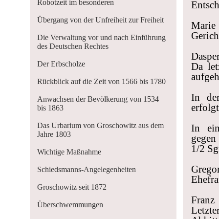
Robotzeit im besonderen
Entsch
Übergang von der Unfreiheit zur Freiheit
Marie
Gerich
Die Verwaltung vor und nach Einführung
des Deutschen Rechtes
Dasper
Der Erbscholze
Da let
aufgeh
Rückblick auf die Zeit von 1566 bis 1780
In de
Anwachsen der Bevölkerung von 1534
erfolg
bis 1863
Das Urbarium von Groschowitz aus dem
In ei
Jahre 1803
gegen 
1/2 Sgr
Wichtige Maßnahme
Gregor
Schiedsmanns-Angelegenheiten
Ehefra
Groschowitz seit 1872
Franz
Überschwemmungen
Letzte