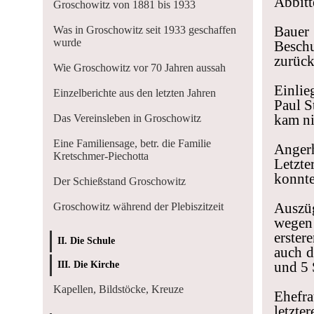
Abbitt
Groschowitz von 1881 bis 1933
Baue
Was in Groschowitz seit 1933 geschaffen
wurde
Besch
zurüc
Wie Groschowitz vor 70 Jahren aussah
Einlie
Einzelberichte aus den letzten Jahren
Paul S
kam ni
Das Vereinsleben in Groschowitz
Eine Familiensage, betr. die Familie
Anger
Kretschmer-Piechotta
Letzte
konnte
Der Schießstand Groschowitz
Auszü
Groschowitz während der Plebiszitzeit
wegen
erster
II. Die Schule
auch d
und 5 
III. Die Kirche
Kapellen, Bildstöcke, Kreuze
Ehefr
letzte