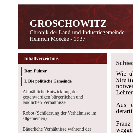
GROSCHOWITZ
Chronik der Land und Industriegemeinde
Heinrich Moecke - 1937
Inhaltverzeichnis
Schie
Dem Führer
Wie ü
Streit
I. Die politische Gemeinde
notwen
Lehrer
Allmähliche Entwicklung der
gegenwärtigen bürgerlichen und
ländlichen Verhältnisse
Aus d
derart
Robot (Schilderung der Verhältnisse im
allgemeinen)
Franz 
wegge
Bäuerliche Verhältnisse während der