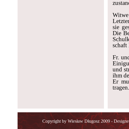
zustan
Witwe 
Letzte
sie g
Die Be
Schulk
schaft
Fr. un
Einigu
und st
ihm de
Er mu
tragen
Copyright by Wiesław Długosz 2009 - Design