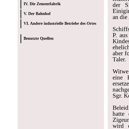
der S
IV. Die Zementfabrik
Einigi
V. Der Bahnhof
an die
VI. Andere industrielle Betriebe des Ortes
Schiff
P. aus
Benutzte Quellen
Kindes
ehelic
aber f
Taler.
Witwe 
eine 
ersetz
nachge
Sgr. K
Beleid
hatte
Zigeun
wird 