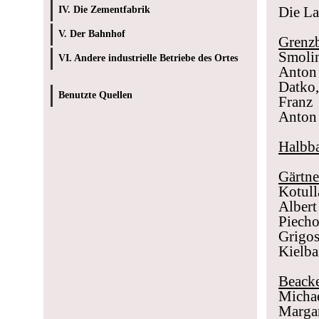
Die La
IV. Die Zementfabrik
V. Der Bahnhof
Grenz
Smolin
VI. Andere industrielle Betriebe des Ortes
Anton
Datko,
Benutzte Quellen
Franz 
Anton 
Halbb
Gärtne
Kotull
Alber
Piech
Grigo
Kielba
Beacke
Michae
Marga