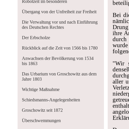
Robotzeit im besonderen
beteili
Übergang von der Unfreiheit zur Freiheit
Bei di
nämlic
Die Verwaltung vor und nach Einführung
Drung 
des Deutschen Rechtes
ihre A
Der Erbscholze
durch
wurde 
Rückblick auf die Zeit von 1566 bis 1780
folgen
Anwachsen der Bevölkerung von 1534
"Wir 
bis 1863
dense
Das Urbarium von Groschowitz aus dem
durch
Jahre 1803
aller 
Verl
Wichtige Maßnahme
nieder
getreu
Schiedsmanns-Angelegenheiten
entha
Groschowitz seit 1872
angel
Erklär
Überschwemmungen