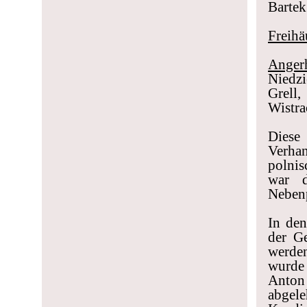
Bartek
Freihä
Angerh
Niedz
Grell
Wistra
Diese
Verha
polnis
war d
Nebenp
In den
der G
werden
wurde
Anton 
abgel