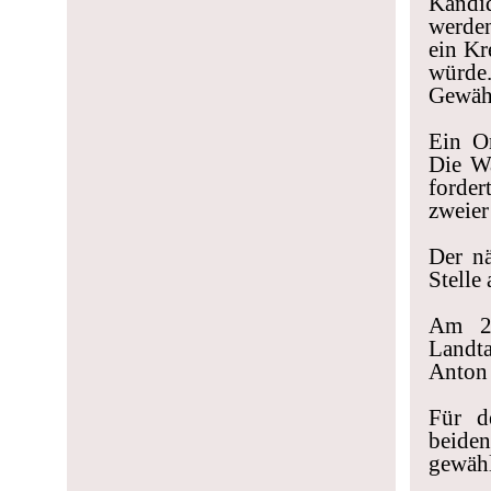
Kandi
werden
ein Kr
würde.
Gewähr
Ein O
Die Wa
forder
zweier
Der nä
Stelle
Am 26
Landta
Anton 
Für d
beiden
gewähl