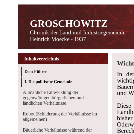
GROSCHOWITZ
Chronik der Land und Industriegemeinde
Heinrich Moecke - 1937
Inhaltverzeichnis
Wich
Dem Führer
In de
wichti
I. Die politische Gemeinde
Bauern
und Wa
Allmähliche Entwicklung der
gegenwärtigen bürgerlichen und
ländlichen Verhältnisse
Diese
Landb
Robot (Schilderung der Verhältnisse im
bishe
allgemeinen)
Oder
Berech
Bäuerliche Verhältnisse während der