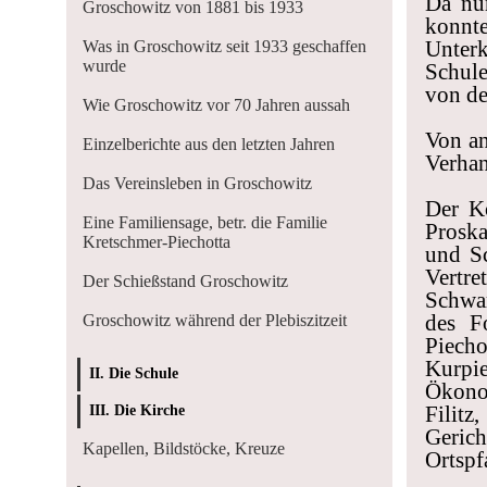
Da nur
Groschowitz von 1881 bis 1933
konn
Unter
Was in Groschowitz seit 1933 geschaffen
wurde
Schule
von de
Wie Groschowitz vor 70 Jahren aussah
Von an
Einzelberichte aus den letzten Jahren
Verhan
Das Vereinsleben in Groschowitz
Der K
Eine Familiensage, betr. die Familie
Proska
Kretschmer-Piechotta
und Sc
Vertr
Der Schießstand Groschowitz
Schwar
des F
Groschowitz während der Plebiszitzeit
Piecho
Kurpi
II. Die Schule
Ökono
Filit
III. Die Kirche
Geric
Kapellen, Bildstöcke, Kreuze
Ortspf