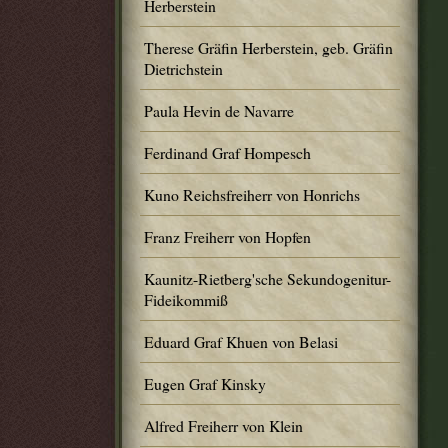
Herberstein
Therese Gräfin Herberstein, geb. Gräfin
Dietrichstein
Paula Hevin de Navarre
Ferdinand Graf Hompesch
Kuno Reichsfreiherr von Honrichs
Franz Freiherr von Hopfen
Kaunitz-Rietberg'sche Sekundogenitur-
Fideikommiß
Eduard Graf Khuen von Belasi
Eugen Graf Kinsky
Alfred Freiherr von Klein