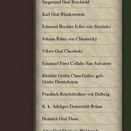
Siegmund Graf Berchtold
Karl Graf Blankenstein
Edmund Bochler Edler von Stražisko
Johann Ritter von Chlumecký
Viktor Graf Chorinski
Emanuel Fürst Collalto San Salvatore
Klotilde Gräfin Clam-Gallas, geb.
Gräfin Dietrichstein
Friedrich Reichsfreiherr von Dalberg
K. k. Adeliges Damenstift Brünn
Heinrich Graf Daun
Artur Graf Desfours-Walderode