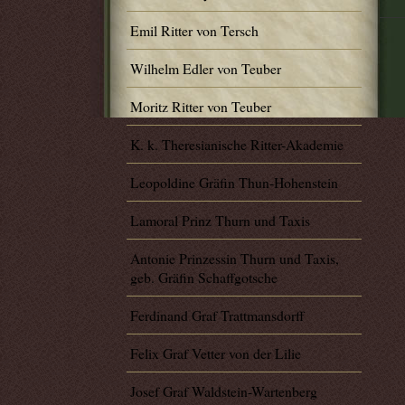
Emil Ritter von Tersch
Wilhelm Edler von Teuber
Moritz Ritter von Teuber
K. k. Theresianische Ritter-Akademie
Leopoldine Gräfin Thun-Hohenstein
Lamoral Prinz Thurn und Taxis
Antonie Prinzessin Thurn und Taxis,
geb. Gräfin Schaffgotsche
Ferdinand Graf Trattmansdorff
Felix Graf Vetter von der Lilie
Josef Graf Waldstein-Wartenberg