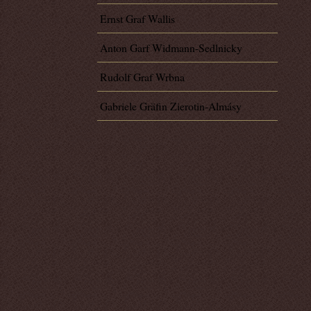
Ernst Graf Wallis
Anton Garf Widmann-Sedlnicky
Rudolf Graf Wrbna
Gabriele Gräfin Zierotin-Almásy