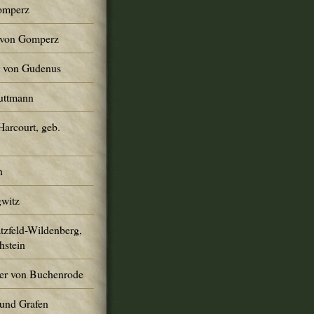
Gomperz
r von Gomperz
er von Gudenus
Guttmann
Harcourt, geb.
h
gwitz
atzfeld-Wildenberg,
hstein
er von Buchenrode
und Grafen