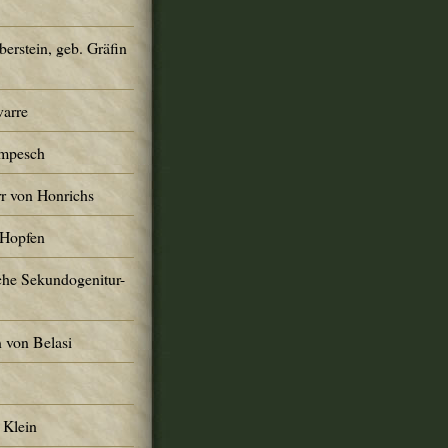
erstein, geb. Gräfin
varre
ompesch
r von Honrichs
 Hopfen
che Sekundogenitur-
 von Belasi
 Klein