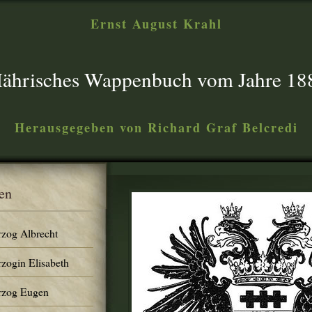
Ernst August Krahl
ährisches Wappenbuch vom Jahre 18
Herausgegeben von Richard Graf Belcredi
en
rzog Albrecht
rzogin Elisabeth
erzog Eugen