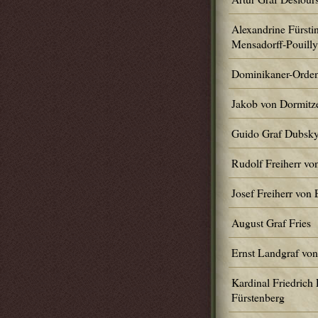
Alexandrine Fürstin
Mensadorff-Pouilly
Dominikaner-Orde
Jakob von Dormitz
Guido Graf Dubsk
Rudolf Freiherr vo
Josef Freiherr von 
August Graf Fries
Ernst Landgraf von
Kardinal Friedrich
Fürstenberg