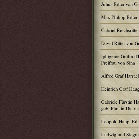
Julius Ritter von 
Max Philipp Ritte
Gabriel Reichsritt
David Ritter von 
Iphigenie Gräfin d'
Freifrau von Sina
Alfred Graf Harrac
Heinrich Graf Hau
Gabriele Fürstin H
geb. Fürstin Dietric
Leopold Haupt Edl
Ludwig und Siegm