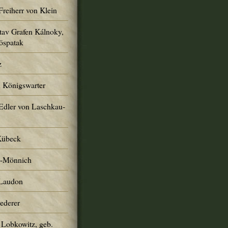
Freiherr von Klein
tav Grafen Kálnoky,
öspatak
z
n Königswarter
Edler von Laschkau-
Kübeck
h-Mönnich
 Laudon
Lederer
 Lobkowitz, geb.