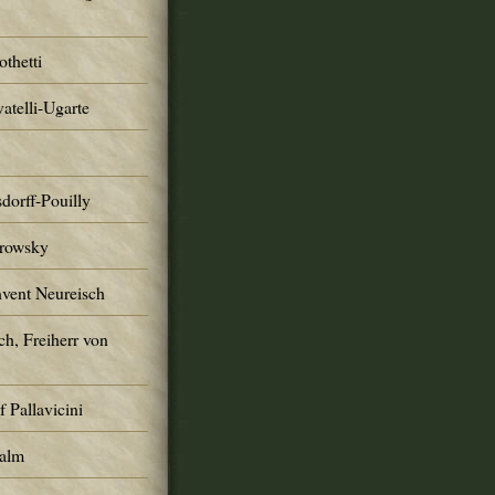
thetti
atelli-Ugarte
dorff-Pouilly
trowsky
nvent Neureisch
ch, Freiherr von
 Pallavicini
Palm