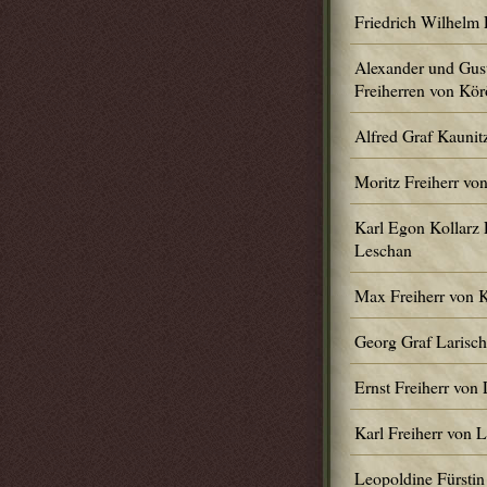
Friedrich Wilhelm 
Alexander und Gus
Freiherren von Kör
Alfred Graf Kaunit
Moritz Freiherr vo
Karl Egon Kollarz 
Leschan
Max Freiherr von 
Georg Graf Larisc
Ernst Freiherr von
Karl Freiherr von 
Leopoldine Fürstin