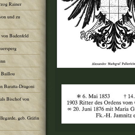
rzog Rainer
von und zu
r von Badenfeld
Auersperg
ünn
 Baillou
on Baratta-Dragoni
 als Bischof von
llegarde, geb. Gräfin