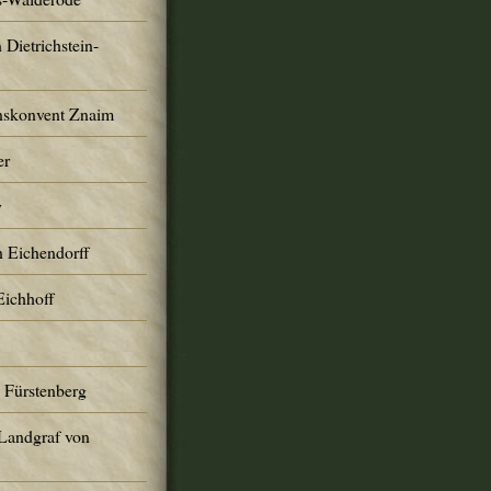
 Dietrichstein-
nskonvent Znaim
er
y
n Eichendorff
Eichhoff
 Fürstenberg
 Landgraf von