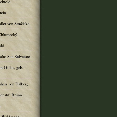
chtold
tein
ler von Stražisko
 Chlumecký
ski
alto San Salvatore
m-Gallas, geb.
n
iherr von Dalberg
enstift Brünn
n
s-Walderode