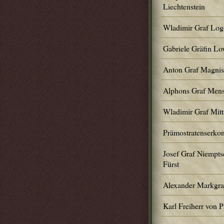
Liechtenstein
Wladimir Graf Logo
Gabriele Gräfin Lov
Anton Graf Magnis
Alphons Graf Mens
Wladimir Graf Mit
Prämostratenserko
Josef Graf Niempts
Fürst
Alexander Markgraf
Karl Freiherr von 