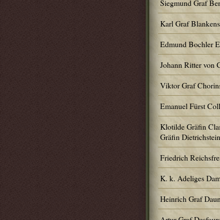
Siegmund Graf Ber
Karl Graf Blankens
Edmund Bochler Ed
Johann Ritter von
Viktor Graf Chorin
Emanuel Fürst Coll
Klotilde Gräfin Cla
Gräfin Dietrichstei
Friedrich Reichsfre
K. k. Adeliges Dam
Heinrich Graf Dau
Artur Graf Desfour