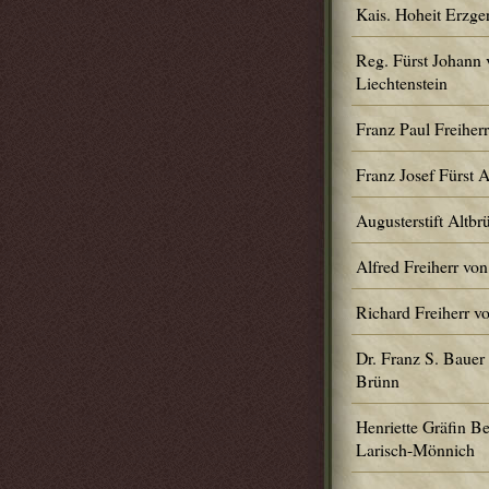
Kais. Hoheit Erzge
Reg. Fürst Johann 
Liechtenstein
Franz Paul Freiher
Franz Josef Fürst 
Augusterstift Altbr
Alfred Freiherr von
Richard Freiherr v
Dr. Franz S. Bauer
Brünn
Henriette Gräfin Be
Larisch-Mönnich