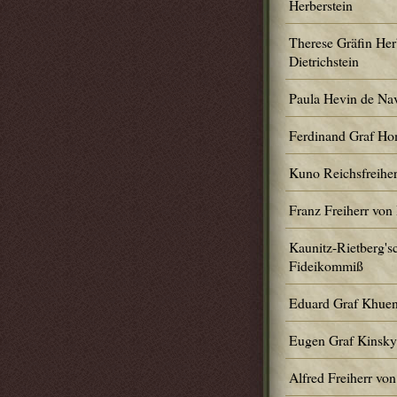
Herberstein
Therese Gräfin Herb
Dietrichstein
Paula Hevin de Na
Ferdinand Graf H
Kuno Reichsfreiher
Franz Freiherr von
Kaunitz-Rietberg's
Fideikommiß
Eduard Graf Khuen
Eugen Graf Kinsky
Alfred Freiherr von