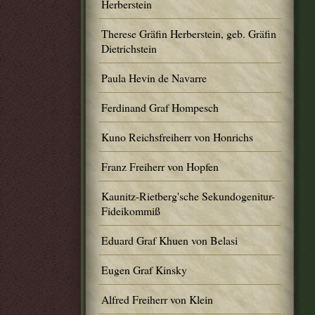
Herberstein
Therese Gräfin Herberstein, geb. Gräfin
Dietrichstein
Paula Hevin de Navarre
Ferdinand Graf Hompesch
Kuno Reichsfreiherr von Honrichs
Franz Freiherr von Hopfen
Kaunitz-Rietberg'sche Sekundogenitur-
Fideikommiß
Eduard Graf Khuen von Belasi
Eugen Graf Kinsky
Alfred Freiherr von Klein