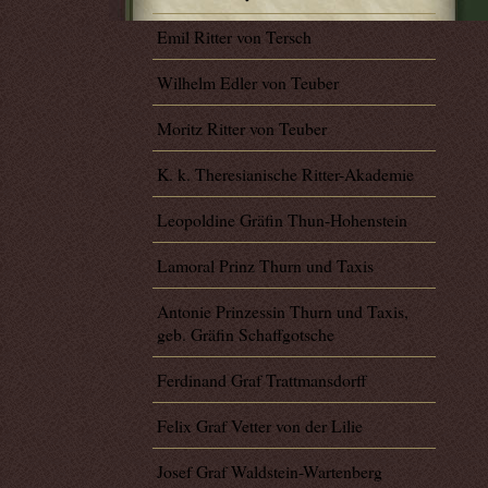
Emil Ritter von Tersch
Wilhelm Edler von Teuber
Moritz Ritter von Teuber
K. k. Theresianische Ritter-Akademie
Leopoldine Gräfin Thun-Hohenstein
Lamoral Prinz Thurn und Taxis
Antonie Prinzessin Thurn und Taxis,
geb. Gräfin Schaffgotsche
Ferdinand Graf Trattmansdorff
Felix Graf Vetter von der Lilie
Josef Graf Waldstein-Wartenberg