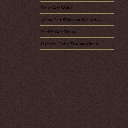
Ernst Graf Wallis
Anton Garf Widmann-Sedlnicky
Rudolf Graf Wrbna
Gabriele Gräfin Zierotin-Almásy