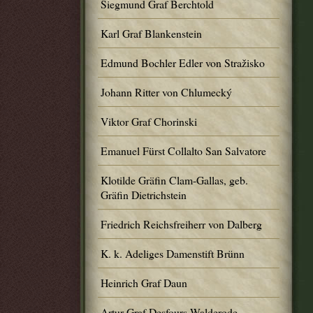
Siegmund Graf Berchtold
Karl Graf Blankenstein
Edmund Bochler Edler von Stražisko
Johann Ritter von Chlumecký
Viktor Graf Chorinski
Emanuel Fürst Collalto San Salvatore
Klotilde Gräfin Clam-Gallas, geb.
Gräfin Dietrichstein
Friedrich Reichsfreiherr von Dalberg
K. k. Adeliges Damenstift Brünn
Heinrich Graf Daun
Artur Graf Desfours-Walderode