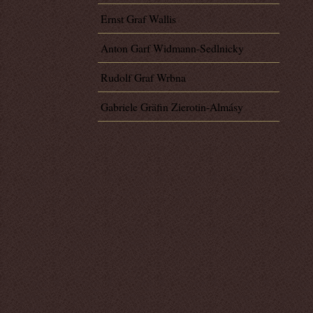
Ernst Graf Wallis
Anton Garf Widmann-Sedlnicky
Rudolf Graf Wrbna
Gabriele Gräfin Zierotin-Almásy