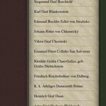
Siegmund Graf Berchtold
Karl Graf Blankenstein
Edmund Bochler Edler von Stražisko
Johann Ritter von Chlumecký
Viktor Graf Chorinski
Emanuel Fürst Collalto San Salvatore
Klotilde Gräfin Clam-Gallas, geb.
Gräfin Dietrichstein
Friedrich Reichsfreiherr von Dalberg
K. k. Adeliges Damenstift Brünn
Heinrich Graf Daun
Artur Graf Desfours-Walderode