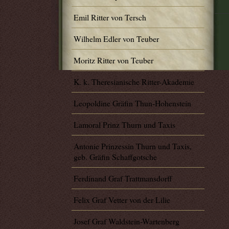
Emil Ritter von Tersch
Wilhelm Edler von Teuber
Moritz Ritter von Teuber
K. k. Theresianische Ritter-Akademie
Leopoldine Gräfin Thun-Hohenstein
Lamoral Prinz Thurn und Taxis
Antonie Prinzessin Thurn und Taxis,
geb. Gräfin Schaffgotsche
Ferdinand Graf Trattmansdorff
Felix Graf Vetter von der Lilie
Josef Graf Waldstein-Wartenberg