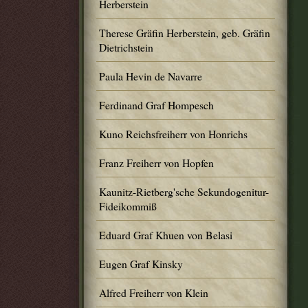
Herberstein
Therese Gräfin Herberstein, geb. Gräfin
Dietrichstein
Paula Hevin de Navarre
Ferdinand Graf Hompesch
Kuno Reichsfreiherr von Honrichs
Franz Freiherr von Hopfen
Kaunitz-Rietberg'sche Sekundogenitur-
Fideikommiß
Eduard Graf Khuen von Belasi
Eugen Graf Kinsky
Alfred Freiherr von Klein