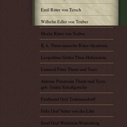
Emil Ritter von Tersch
Wilhelm Edler von Teuber
Moritz Ritter von Teuber
K. k. Theresianische Ritter-Akademie
Leopoldine Gräfin Thun-Hohenstein
Lamoral Prinz Thurn und Taxis
Antonie Prinzessin Thurn und Taxis,
geb. Gräfin Schaffgotsche
Ferdinand Graf Trattmansdorff
Felix Graf Vetter von der Lilie
Josef Graf Waldstein-Wartenberg