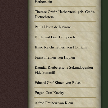
Herberstein
Therese Gräfin Herberstein, geb. Gräfin
Dietrichstein
Paula Hevin de Navarre
Ferdinand Graf Hompesch
Kuno Reichsfreiherr von Honrichs
Franz Freiherr von Hopfen
Kaunitz-Rietberg'sche Sekundogenitur-
Fideikommiß
Eduard Graf Khuen von Belasi
Eugen Graf Kinsky
Alfred Freiherr von Klein