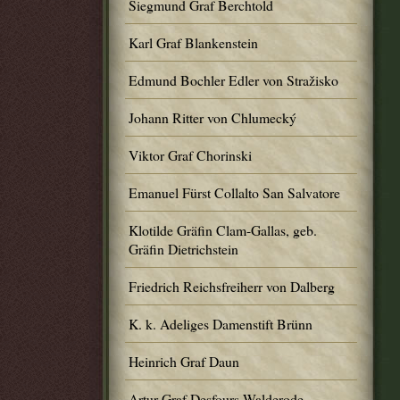
Siegmund Graf Berchtold
Karl Graf Blankenstein
Edmund Bochler Edler von Stražisko
Johann Ritter von Chlumecký
Viktor Graf Chorinski
Emanuel Fürst Collalto San Salvatore
Klotilde Gräfin Clam-Gallas, geb.
Gräfin Dietrichstein
Friedrich Reichsfreiherr von Dalberg
K. k. Adeliges Damenstift Brünn
Heinrich Graf Daun
Artur Graf Desfours-Walderode