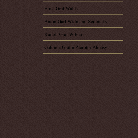
Ernst Graf Wallis
Anton Garf Widmann-Sedlnicky
Rudolf Graf Wrbna
Gabriele Gräfin Zierotin-Almásy