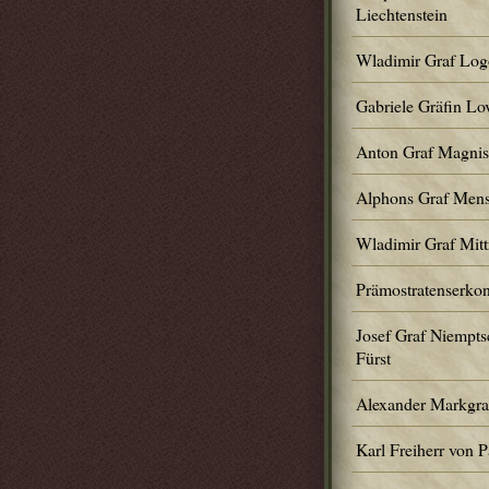
Liechtenstein
Wladimir Graf Logo
Gabriele Gräfin Lov
Anton Graf Magnis
Alphons Graf Mens
Wladimir Graf Mit
Prämostratenserko
Josef Graf Niempts
Fürst
Alexander Markgraf
Karl Freiherr von 