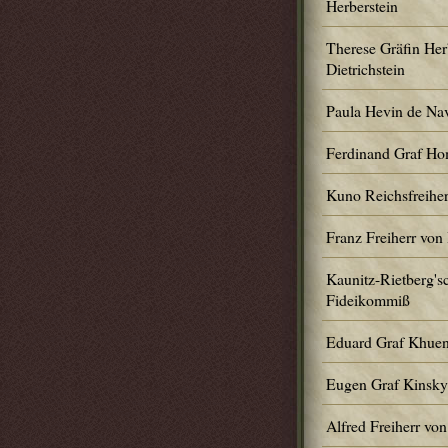
Herberstein
Therese Gräfin Herb
Dietrichstein
Paula Hevin de Na
Ferdinand Graf H
Kuno Reichsfreiher
Franz Freiherr von
Kaunitz-Rietberg's
Fideikommiß
Eduard Graf Khuen
Eugen Graf Kinsky
Alfred Freiherr von