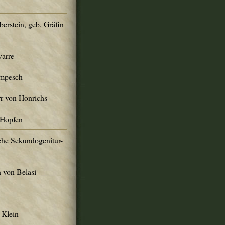
erstein, geb. Gräfin
varre
ompesch
r von Honrichs
 Hopfen
che Sekundogenitur-
 von Belasi
 Klein