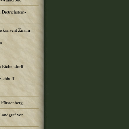
 Dietrichstein-
nskonvent Znaim
er
y
n Eichendorff
Eichhoff
 Fürstenberg
 Landgraf von