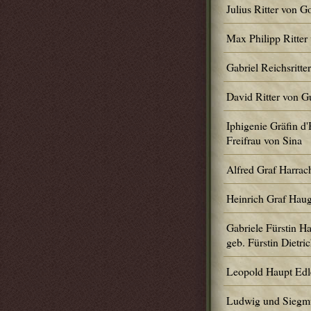
Julius Ritter von 
Max Philipp Ritte
Gabriel Reichsritt
David Ritter von 
Iphigenie Gräfin d'
Freifrau von Sina
Alfred Graf Harrac
Heinrich Graf Hau
Gabriele Fürstin H
geb. Fürstin Dietric
Leopold Haupt Edl
Ludwig und Siegm