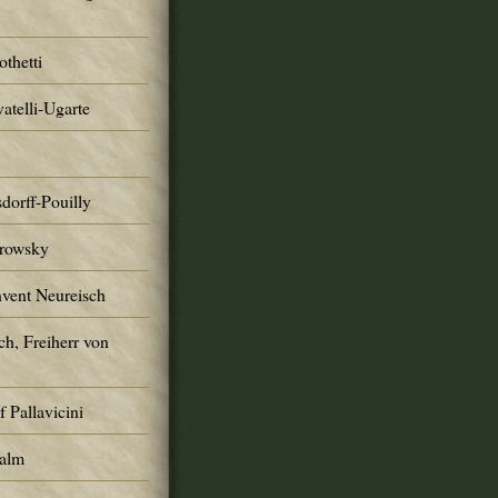
thetti
atelli-Ugarte
dorff-Pouilly
trowsky
nvent Neureisch
ch, Freiherr von
 Pallavicini
Palm