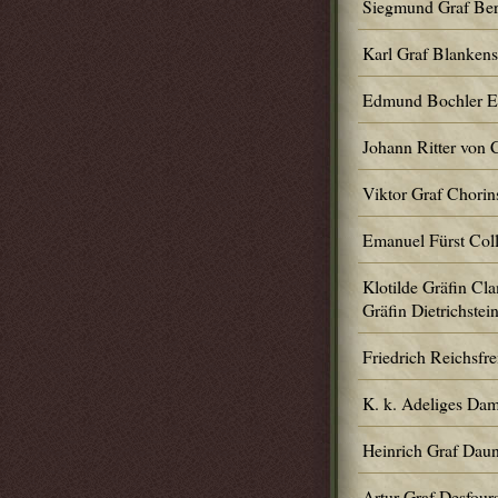
Siegmund Graf Ber
Karl Graf Blankens
Edmund Bochler Ed
Johann Ritter von
Viktor Graf Chorin
Emanuel Fürst Coll
Klotilde Gräfin Cla
Gräfin Dietrichstei
Friedrich Reichsfre
K. k. Adeliges Dam
Heinrich Graf Dau
Artur Graf Desfour