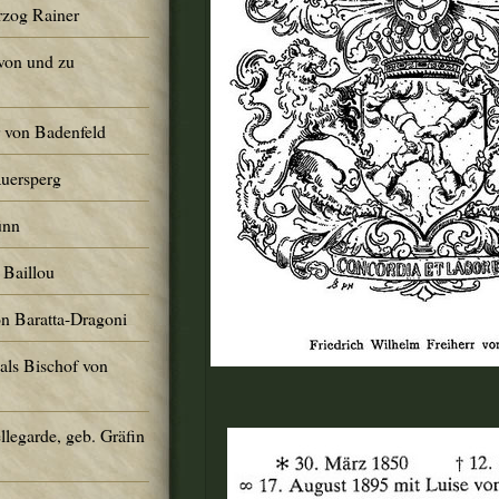
rzog Rainer
von und zu
r von Badenfeld
Auersperg
ünn
 Baillou
on Baratta-Dragoni
 als Bischof von
llegarde, geb. Gräfin