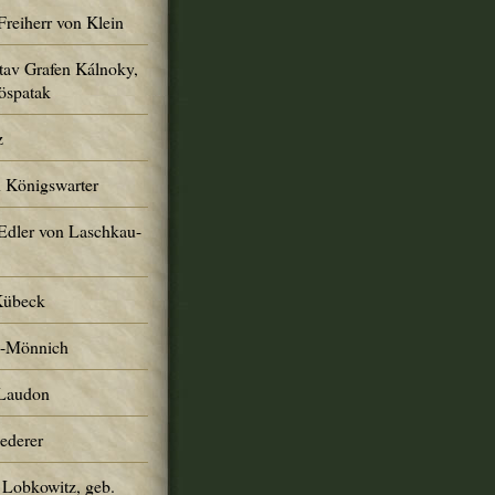
Freiherr von Klein
tav Grafen Kálnoky,
öspatak
z
n Königswarter
Edler von Laschkau-
Kübeck
h-Mönnich
 Laudon
Lederer
 Lobkowitz, geb.