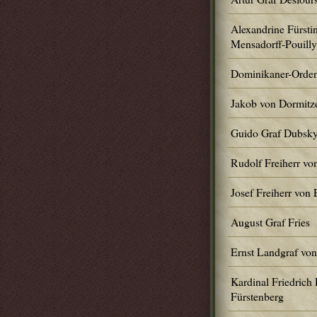
Alexandrine Fürstin
Mensadorff-Pouilly
Dominikaner-Orde
Jakob von Dormitz
Guido Graf Dubsk
Rudolf Freiherr vo
Josef Freiherr von 
August Graf Fries
Ernst Landgraf von
Kardinal Friedrich
Fürstenberg