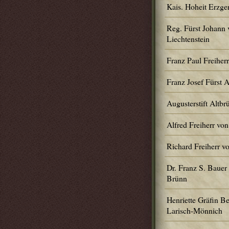
Kais. Hoheit Erzge
Reg. Fürst Johann 
Liechtenstein
Franz Paul Freiher
Franz Josef Fürst 
Augusterstift Altbr
Alfred Freiherr von
Richard Freiherr v
Dr. Franz S. Bauer
Brünn
Henriette Gräfin Be
Larisch-Mönnich