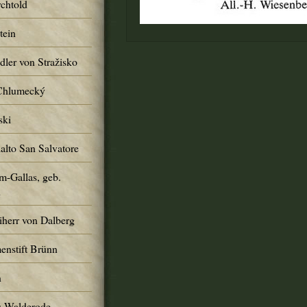
chtold
tein
ler von Stražisko
 Chlumecký
ski
alto San Salvatore
m-Gallas, geb.
n
iherr von Dalberg
enstift Brünn
n
s-Walderode