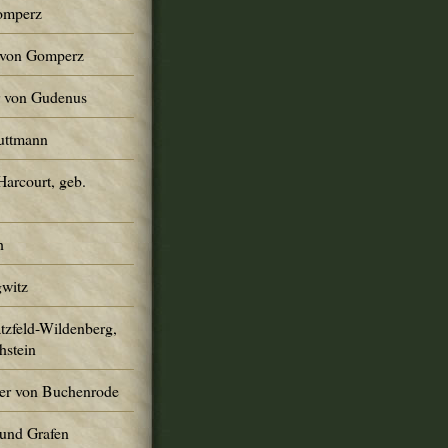
Gomperz
r von Gomperz
er von Gudenus
Guttmann
Harcourt, geb.
h
gwitz
atzfeld-Wildenberg,
hstein
er von Buchenrode
und Grafen