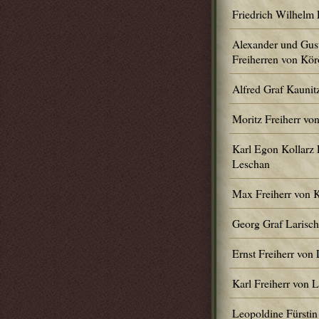
Friedrich Wilhelm 
Alexander und Gus
Freiherren von Kör
Alfred Graf Kaunit
Moritz Freiherr vo
Karl Egon Kollarz 
Leschan
Max Freiherr von 
Georg Graf Larisc
Ernst Freiherr von
Karl Freiherr von 
Leopoldine Fürstin