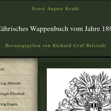
Ernst August Krahl
ährisches Wappenbuch vom Jahre 18
Herausgegeben von Richard Graf Belcredi
en
rzog Albrecht
rzogin Elisabeth
erzog Eugen