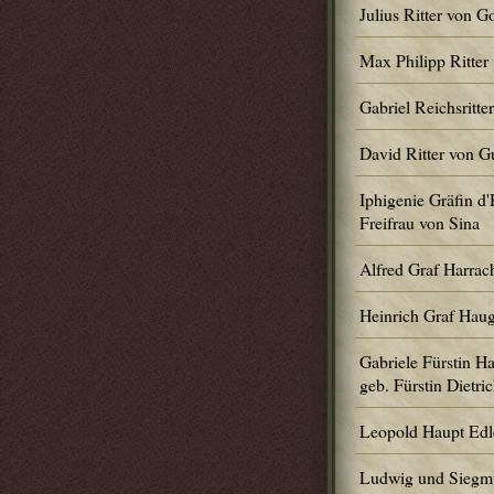
Julius Ritter von 
Max Philipp Ritte
Gabriel Reichsritt
David Ritter von 
Iphigenie Gräfin d'
Freifrau von Sina
Alfred Graf Harrac
Heinrich Graf Hau
Gabriele Fürstin H
geb. Fürstin Dietric
Leopold Haupt Edl
Ludwig und Siegm