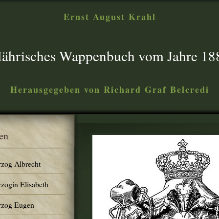
Ernst August Krahl
ährisches Wappenbuch vom Jahre 18
Herausgegeben von Richard Graf Belcredi
en
rzog Albrecht
rzogin Elisabeth
erzog Eugen