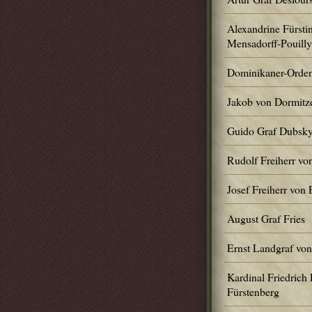
Alexandrine Fürstin
Mensadorff-Pouilly
Dominikaner-Orde
Jakob von Dormitz
Guido Graf Dubsk
Rudolf Freiherr vo
Josef Freiherr von 
August Graf Fries
Ernst Landgraf von
Kardinal Friedrich
Fürstenberg