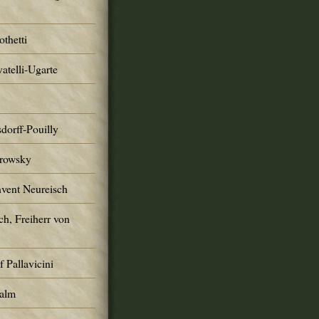
thetti
atelli-Ugarte
dorff-Pouilly
trowsky
nvent Neureisch
ch, Freiherr von
 Pallavicini
Palm