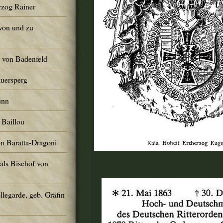
rzog Rainer
von und zu
r von Badenfeld
Auersperg
ünn
 Baillou
on Baratta-Dragoni
 als Bischof von
llegarde, geb. Gräfin