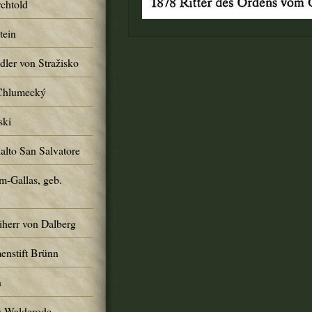
chtold
tein
ler von Stražisko
 Chlumecký
ski
alto San Salvatore
m-Gallas, geb.
n
iherr von Dalberg
enstift Brünn
n
s-Walderode