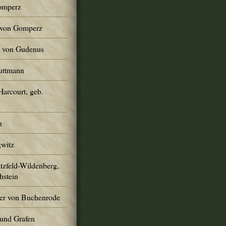
Gomperz
r von Gomperz
er von Gudenus
Guttmann
Harcourt, geb.
h
gwitz
atzfeld-Wildenberg,
hstein
er von Buchenrode
und Grafen