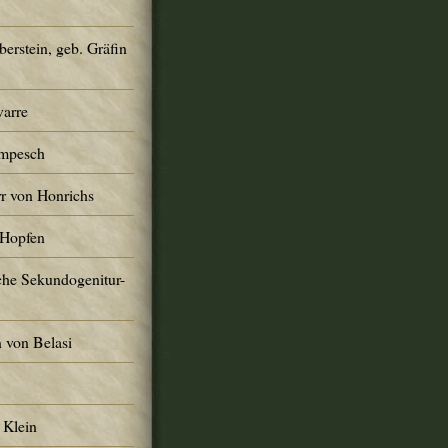
erstein, geb. Gräfin
varre
ompesch
r von Honrichs
 Hopfen
che Sekundogenitur-
 von Belasi
 Klein