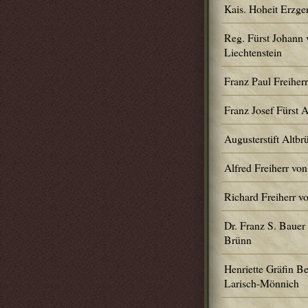
Kais. Hoheit Erzge
Reg. Fürst Johann 
Liechtenstein
Franz Paul Freiher
Franz Josef Fürst 
Augusterstift Altbr
Alfred Freiherr von
Richard Freiherr v
Dr. Franz S. Bauer
Brünn
Henriette Gräfin Be
Larisch-Mönnich