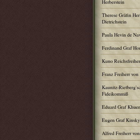
Herberstein
Therese Gräfin Herb
Dietrichstein
Paula Hevin de Na
Ferdinand Graf H
Kuno Reichsfreiher
Franz Freiherr von
Kaunitz-Rietberg's
Fideikommiß
Eduard Graf Khuen
Eugen Graf Kinsky
Alfred Freiherr von