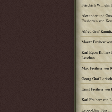
Friedrich Wilhelm 
Alexander und Gus
Freiherren von Kör
Alfred Graf Kaunit
Moritz Freiherr vo
Karl Egon Kollarz 
Leschan
Max Freiherr von 
Georg Graf Larisc
Ernst Freiherr von
Karl Freiherr von 
Leopoldine Fürstin