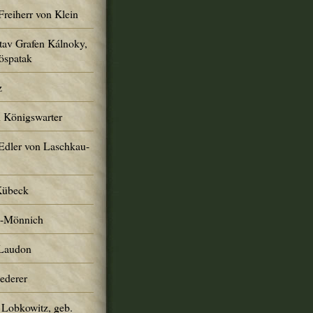
Freiherr von Klein
tav Grafen Kálnoky,
öspatak
z
n Königswarter
Edler von Laschkau-
Kübeck
h-Mönnich
 Laudon
Lederer
 Lobkowitz, geb.