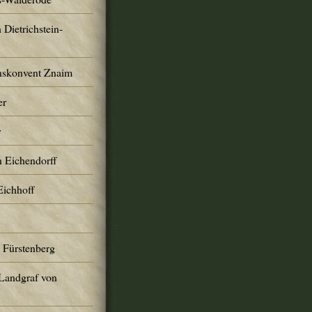
 Dietrichstein-
nskonvent Znaim
er
y
n Eichendorff
Eichhoff
 Fürstenberg
 Landgraf von