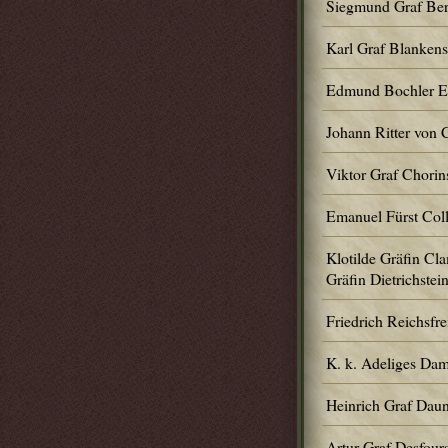
Siegmund Graf Ber
Karl Graf Blankens
Edmund Bochler Ed
Johann Ritter von
Viktor Graf Chorin
Emanuel Fürst Coll
Klotilde Gräfin Cla
Gräfin Dietrichstei
Friedrich Reichsfre
K. k. Adeliges Dam
Heinrich Graf Dau
Artur Graf Desfour