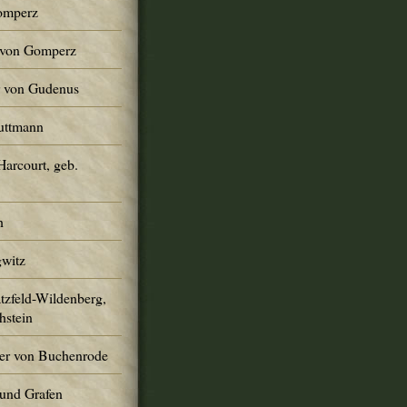
Gomperz
r von Gomperz
er von Gudenus
Guttmann
Harcourt, geb.
h
gwitz
atzfeld-Wildenberg,
hstein
er von Buchenrode
und Grafen