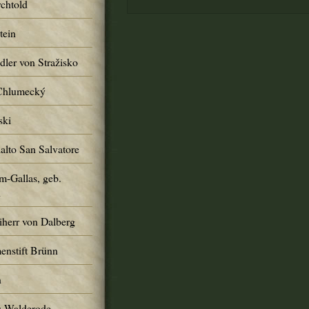
chtold
tein
ler von Stražisko
 Chlumecký
ski
alto San Salvatore
m-Gallas, geb.
n
iherr von Dalberg
enstift Brünn
n
s-Walderode