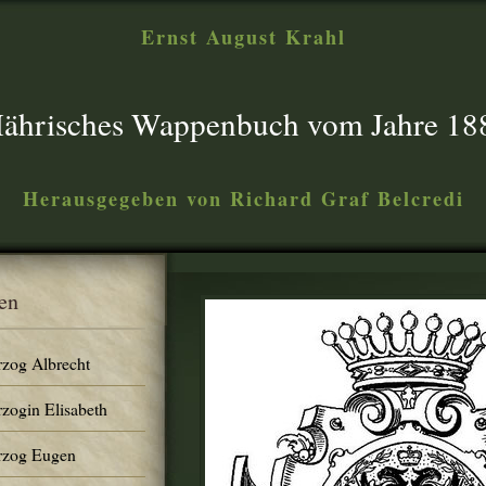
Ernst August Krahl
ährisches Wappenbuch vom Jahre 18
Herausgegeben von Richard Graf Belcredi
en
rzog Albrecht
rzogin Elisabeth
erzog Eugen