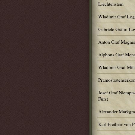
Liechtenstein
Wladimir Graf Logo
Gabriele Gräfin Lov
Anton Graf Magnis
Alphons Graf Mens
Wladimir Graf Mit
Prämostratenserko
Josef Graf Niempts
Fürst
Alexander Markgraf
Karl Freiherr von 