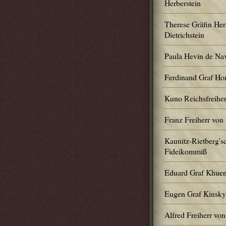
Herberstein
Therese Gräfin Herb
Dietrichstein
Paula Hevin de Na
Ferdinand Graf H
Kuno Reichsfreiher
Franz Freiherr von
Kaunitz-Rietberg's
Fideikommiß
Eduard Graf Khuen
Eugen Graf Kinsky
Alfred Freiherr von