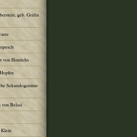
erstein, geb. Gräfin
varre
ompesch
r von Honrichs
 Hopfen
che Sekundogenitur-
 von Belasi
 Klein