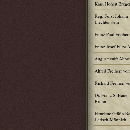
Kais. Hoheit Erzge
Reg. Fürst Johann 
Liechtenstein
Franz Paul Freiher
Franz Josef Fürst 
Augusterstift Altbr
Alfred Freiherr von
Richard Freiherr v
Dr. Franz S. Bauer
Brünn
Henriette Gräfin Be
Larisch-Mönnich