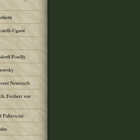
thetti
atelli-Ugarte
dorff-Pouilly
trowsky
nvent Neureisch
ch, Freiherr von
 Pallavicini
Palm