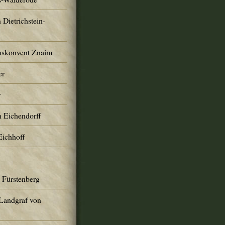
 Dietrichstein-
nskonvent Znaim
er
y
n Eichendorff
Eichhoff
 Fürstenberg
 Landgraf von