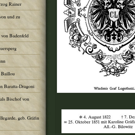
rzog Rainer
von und zu
r von Badenfeld
Auersperg
ünn
 Baillou
on Baratta-Dragoni
 als Bischof von
llegarde, geb. Gräfin