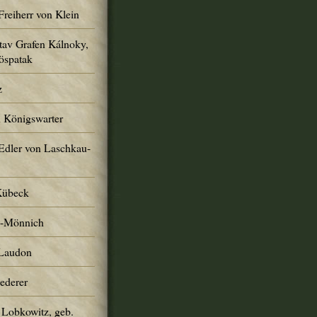
Freiherr von Klein
tav Grafen Kálnoky,
öspatak
z
n Königswarter
Edler von Laschkau-
Kübeck
h-Mönnich
 Laudon
Lederer
 Lobkowitz, geb.