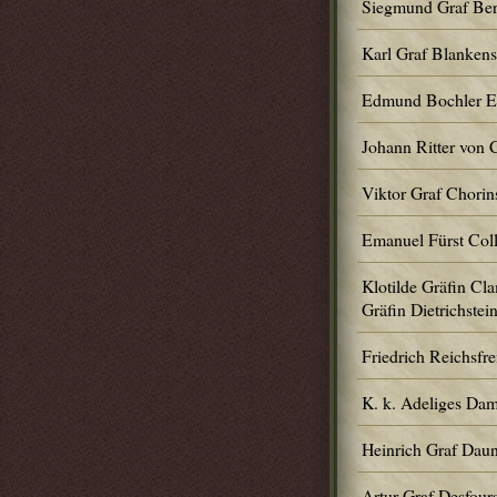
Siegmund Graf Ber
Karl Graf Blankens
Edmund Bochler Ed
Johann Ritter von
Viktor Graf Chorin
Emanuel Fürst Coll
Klotilde Gräfin Cla
Gräfin Dietrichstei
Friedrich Reichsfre
K. k. Adeliges Dam
Heinrich Graf Dau
Artur Graf Desfour