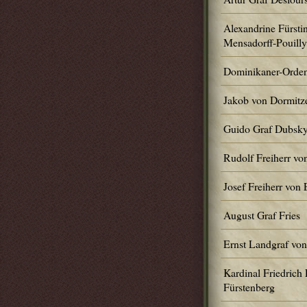
Alexandrine Fürstin
Mensadorff-Pouilly
Dominikaner-Orde
Jakob von Dormitz
Guido Graf Dubsk
Rudolf Freiherr vo
Josef Freiherr von 
August Graf Fries
Ernst Landgraf von
Kardinal Friedrich
Fürstenberg