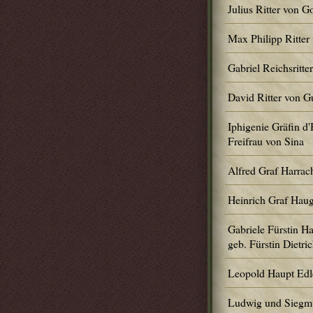
Julius Ritter von 
Max Philipp Ritte
Gabriel Reichsritt
David Ritter von 
Iphigenie Gräfin d'
Freifrau von Sina
Alfred Graf Harrac
Heinrich Graf Hau
Gabriele Fürstin H
geb. Fürstin Dietric
Leopold Haupt Edl
Ludwig und Siegm