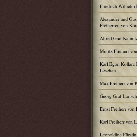
Friedrich Wilhelm 
Alexander und Gus
Freiherren von Kör
Alfred Graf Kaunit
Moritz Freiherr vo
Karl Egon Kollarz 
Leschan
Max Freiherr von 
Georg Graf Larisc
Ernst Freiherr von
Karl Freiherr von 
Leopoldine Fürstin