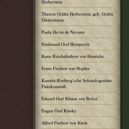
Herberstein
Therese Gräfin Herberstein, geb. Gräfin
Dietrichstein
Paula Hevin de Navarre
Ferdinand Graf Hompesch
Kuno Reichsfreiherr von Honrichs
Franz Freiherr von Hopfen
Kaunitz-Rietberg'sche Sekundogenitur-
Fideikommiß
Eduard Graf Khuen von Belasi
Eugen Graf Kinsky
Alfred Freiherr von Klein