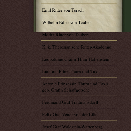
Emil Ritter von Tersch
Wilhelm Edler von Teuber
Moritz Ritter von Teuber
K. k. Theresianische Ritter-Akademie
Leopoldine Gräfin Thun-Hohenstein
Lamoral Prinz Thurn und Taxis
Antonie Prinzessin Thurn und Taxis,
geb. Gräfin Schaffgotsche
Ferdinand Graf Trattmansdorff
Felix Graf Vetter von der Lilie
Josef Graf Waldstein-Wartenberg