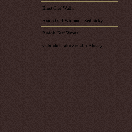
Ernst Graf Wallis
Anton Garf Widmann-Sedlnicky
Rudolf Graf Wrbna
Gabriele Gräfin Zierotin-Almásy