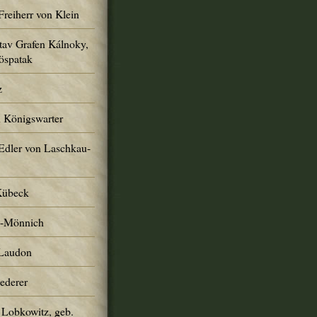
Freiherr von Klein
tav Grafen Kálnoky,
öspatak
z
n Königswarter
Edler von Laschkau-
Kübeck
h-Mönnich
 Laudon
Lederer
 Lobkowitz, geb.