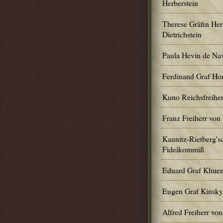
Herberstein
Therese Gräfin Herb
Dietrichstein
Paula Hevin de Na
Ferdinand Graf H
Kuno Reichsfreiher
Franz Freiherr von
Kaunitz-Rietberg's
Fideikommiß
Eduard Graf Khuen
Eugen Graf Kinsky
Alfred Freiherr von