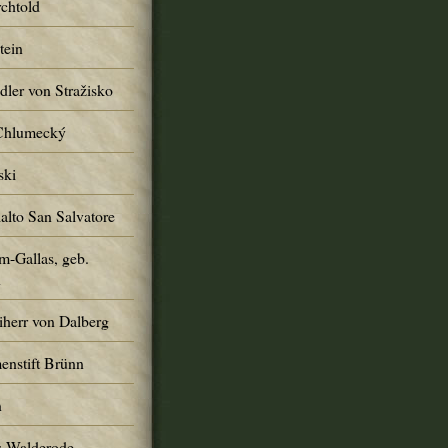
chtold
tein
ler von Stražisko
 Chlumecký
ski
alto San Salvatore
m-Gallas, geb.
n
iherr von Dalberg
enstift Brünn
n
s-Walderode