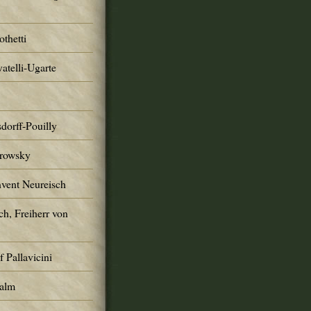
thetti
atelli-Ugarte
dorff-Pouilly
trowsky
nvent Neureisch
ch, Freiherr von
 Pallavicini
Palm