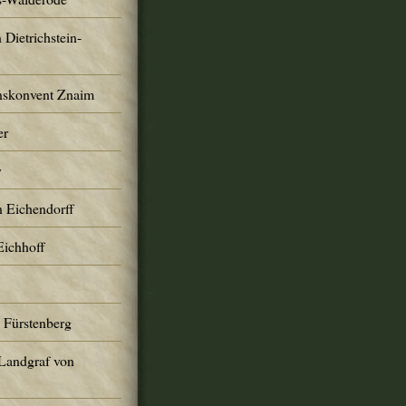
 Dietrichstein-
nskonvent Znaim
er
y
n Eichendorff
Eichhoff
 Fürstenberg
 Landgraf von