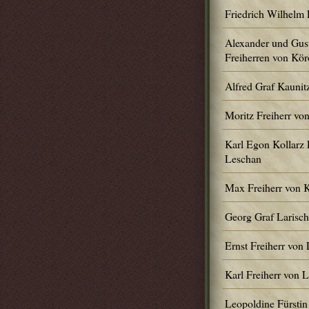
Friedrich Wilhelm 
Alexander und Gus
Freiherren von Kör
Alfred Graf Kaunit
Moritz Freiherr vo
Karl Egon Kollarz 
Leschan
Max Freiherr von 
Georg Graf Larisc
Ernst Freiherr von
Karl Freiherr von 
Leopoldine Fürstin