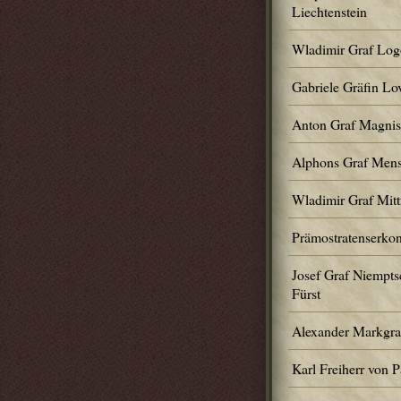
Liechtenstein
Wladimir Graf Logo
Gabriele Gräfin Lov
Anton Graf Magnis
Alphons Graf Mens
Wladimir Graf Mit
Prämostratenserko
Josef Graf Niempts
Fürst
Alexander Markgraf
Karl Freiherr von 