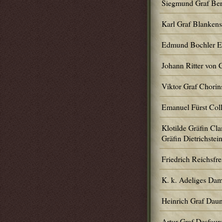
Siegmund Graf Ber
Karl Graf Blankens
Edmund Bochler Ed
Johann Ritter von
Viktor Graf Chorin
Emanuel Fürst Coll
Klotilde Gräfin Cla
Gräfin Dietrichstei
Friedrich Reichsfre
K. k. Adeliges Dam
Heinrich Graf Dau
Artur Graf Desfour