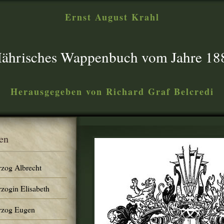
Ernst August Krahl
ährisches Wappenbuch vom Jahre 18
Herausgegeben von Richard Graf Belcredi
en
rzog Albrecht
rzogin Elisabeth
erzog Eugen