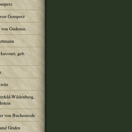
Gomperz
r von Gomperz
er von Gudenus
Guttmann
Harcourt, geb.
h
gwitz
atzfeld-Wildenberg,
hstein
er von Buchenrode
und Grafen