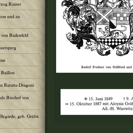
rzog Rainer
von und zu
r von Badenfeld
Auersperg
ünn
 Baillou
on Baratta-Dragoni
 als Bischof von
llegarde, geb. Gräfin