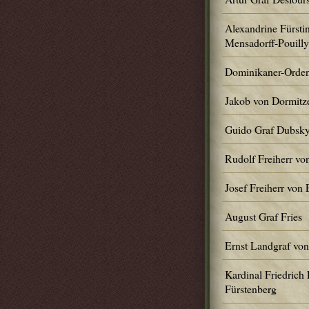
Alexandrine Fürstin
Mensadorff-Pouilly
Dominikaner-Orde
Jakob von Dormitz
Guido Graf Dubsk
Rudolf Freiherr vo
Josef Freiherr von 
August Graf Fries
Ernst Landgraf von
Kardinal Friedrich
Fürstenberg