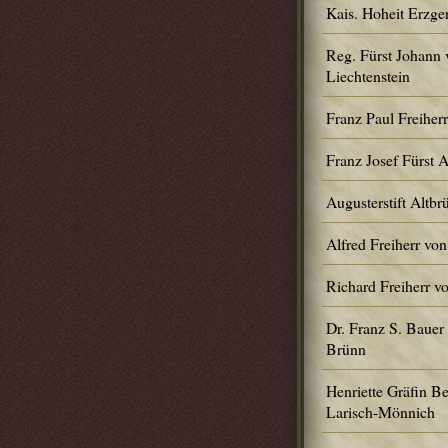
Kais. Hoheit Erzge
Reg. Fürst Johann 
Liechtenstein
Franz Paul Freiher
Franz Josef Fürst 
Augusterstift Altbr
Alfred Freiherr von
Richard Freiherr v
Dr. Franz S. Bauer
Brünn
Henriette Gräfin Be
Larisch-Mönnich