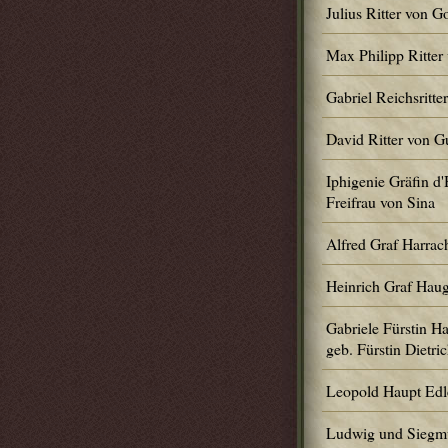
Julius Ritter von 
Max Philipp Ritte
Gabriel Reichsritt
David Ritter von 
Iphigenie Gräfin d'
Freifrau von Sina
Alfred Graf Harrac
Heinrich Graf Hau
Gabriele Fürstin H
geb. Fürstin Dietric
Leopold Haupt Edl
Ludwig und Siegm