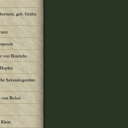
erstein, geb. Gräfin
varre
ompesch
r von Honrichs
 Hopfen
che Sekundogenitur-
 von Belasi
 Klein