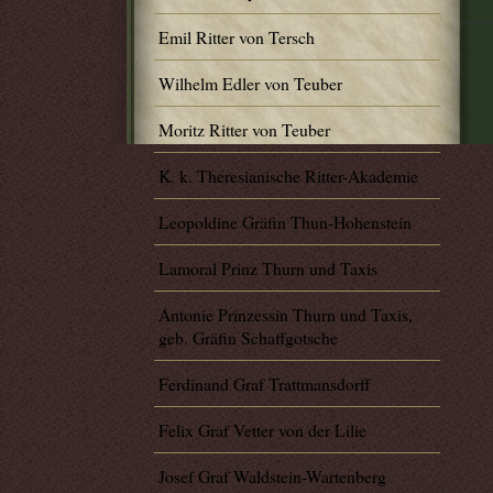
Emil Ritter von Tersch
Wilhelm Edler von Teuber
Moritz Ritter von Teuber
K. k. Theresianische Ritter-Akademie
Leopoldine Gräfin Thun-Hohenstein
Lamoral Prinz Thurn und Taxis
Antonie Prinzessin Thurn und Taxis,
geb. Gräfin Schaffgotsche
Ferdinand Graf Trattmansdorff
Felix Graf Vetter von der Lilie
Josef Graf Waldstein-Wartenberg