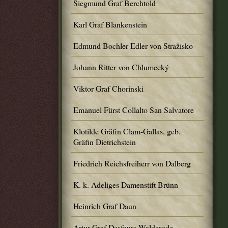
Siegmund Graf Berchtold
Karl Graf Blankenstein
Edmund Bochler Edler von Stražisko
Johann Ritter von Chlumecký
Viktor Graf Chorinski
Emanuel Fürst Collalto San Salvatore
Klotilde Gräfin Clam-Gallas, geb.
Gräfin Dietrichstein
Friedrich Reichsfreiherr von Dalberg
K. k. Adeliges Damenstift Brünn
Heinrich Graf Daun
Artur Graf Desfours-Walderode