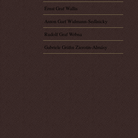
Ernst Graf Wallis
Anton Garf Widmann-Sedlnicky
Rudolf Graf Wrbna
Gabriele Gräfin Zierotin-Almásy