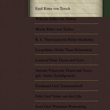
Emil Ritter von Tersch
Wilhelm Edler von Teuber
Moritz Ritter von Teuber
K. k. Theresianische Ritter-Akademie
Leopoldine Gräfin Thun-Hohenstein
Lamoral Prinz Thurn und Taxis
Antonie Prinzessin Thurn und Taxis,
geb. Gräfin Schaffgotsche
Ferdinand Graf Trattmansdorff
Felix Graf Vetter von der Lilie
Josef Graf Waldstein-Wartenberg