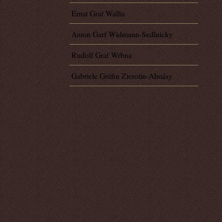
Ernst Graf Wallis
Anton Garf Widmann-Sedlnicky
Rudolf Graf Wrbna
Gabriele Gräfin Zierotin-Almásy