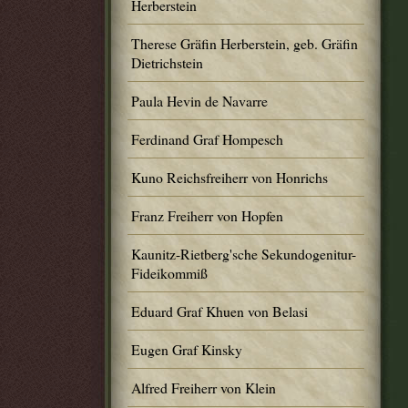
Herberstein
Therese Gräfin Herberstein, geb. Gräfin
Dietrichstein
Paula Hevin de Navarre
Ferdinand Graf Hompesch
Kuno Reichsfreiherr von Honrichs
Franz Freiherr von Hopfen
Kaunitz-Rietberg'sche Sekundogenitur-
Fideikommiß
Eduard Graf Khuen von Belasi
Eugen Graf Kinsky
Alfred Freiherr von Klein