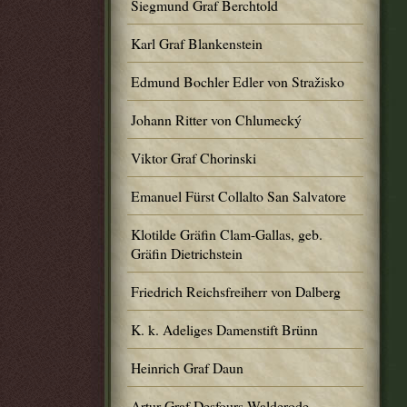
Siegmund Graf Berchtold
Karl Graf Blankenstein
Edmund Bochler Edler von Stražisko
Johann Ritter von Chlumecký
Viktor Graf Chorinski
Emanuel Fürst Collalto San Salvatore
Klotilde Gräfin Clam-Gallas, geb.
Gräfin Dietrichstein
Friedrich Reichsfreiherr von Dalberg
K. k. Adeliges Damenstift Brünn
Heinrich Graf Daun
Artur Graf Desfours-Walderode