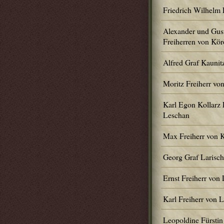
Friedrich Wilhelm 
Alexander und Gus
Freiherren von Kör
Alfred Graf Kaunit
Moritz Freiherr vo
Karl Egon Kollarz 
Leschan
Max Freiherr von 
Georg Graf Larisc
Ernst Freiherr von
Karl Freiherr von 
Leopoldine Fürstin