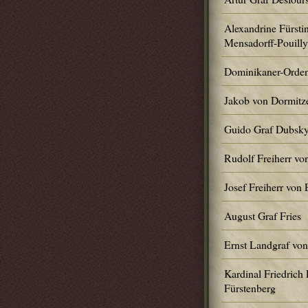
Alexandrine Fürstin
Mensadorff-Pouilly
Dominikaner-Orde
Jakob von Dormitz
Guido Graf Dubsk
Rudolf Freiherr vo
Josef Freiherr von 
August Graf Fries
Ernst Landgraf von
Kardinal Friedrich
Fürstenberg