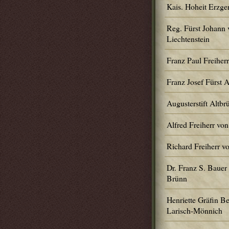
Kais. Hoheit Erzge
Reg. Fürst Johann 
Liechtenstein
Franz Paul Freiher
Franz Josef Fürst 
Augusterstift Altbr
Alfred Freiherr von
Richard Freiherr v
Dr. Franz S. Bauer
Brünn
Henriette Gräfin Be
Larisch-Mönnich