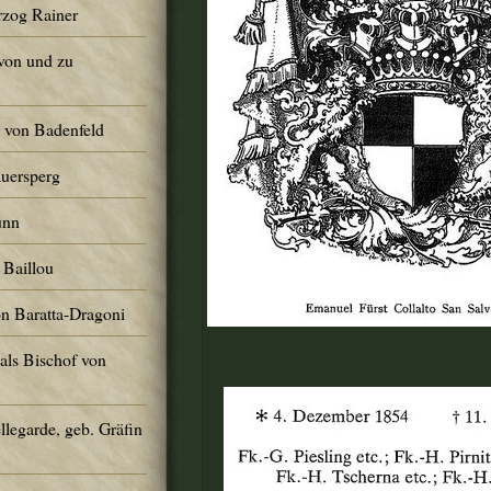
rzog Rainer
von und zu
r von Badenfeld
Auersperg
ünn
 Baillou
on Baratta-Dragoni
 als Bischof von
llegarde, geb. Gräfin