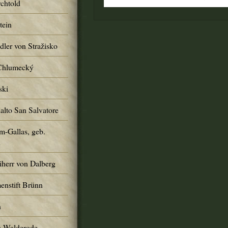
chtold
tein
ler von Stražisko
 Chlumecký
ski
alto San Salvatore
m-Gallas, geb.
n
iherr von Dalberg
enstift Brünn
n
s-Walderode