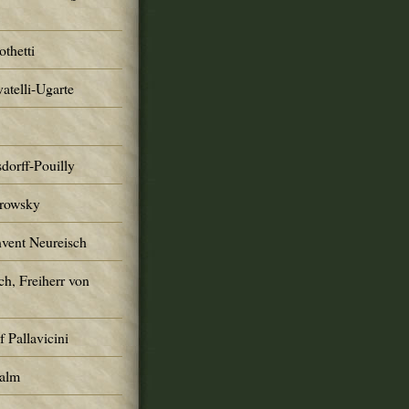
thetti
atelli-Ugarte
dorff-Pouilly
trowsky
nvent Neureisch
ch, Freiherr von
 Pallavicini
Palm