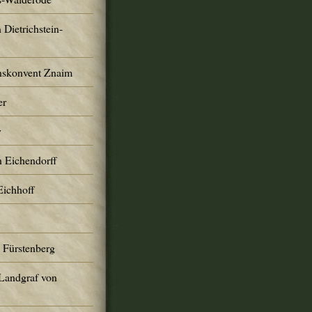
 Dietrichstein-
nskonvent Znaim
er
y
n Eichendorff
Eichhoff
 Fürstenberg
 Landgraf von