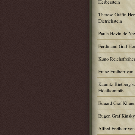
Herberstein
Therese Gräfin Herb
Dietrichstein
Paula Hevin de Na
Ferdinand Graf H
Kuno Reichsfreiher
Franz Freiherr von
Kaunitz-Rietberg's
Fideikommiß
Eduard Graf Khuen
Eugen Graf Kinsky
Alfred Freiherr von