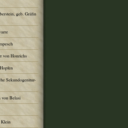
erstein, geb. Gräfin
varre
ompesch
r von Honrichs
 Hopfen
che Sekundogenitur-
 von Belasi
 Klein