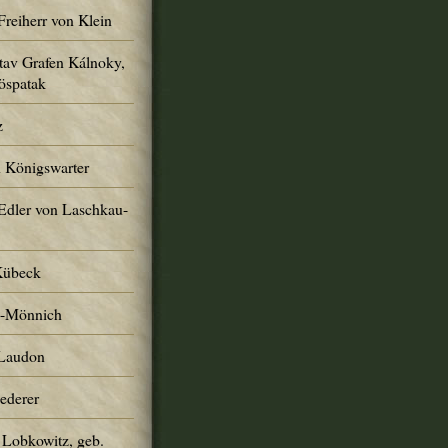
Freiherr von Klein
tav Grafen Kálnoky,
öspatak
z
n Königswarter
Edler von Laschkau-
Kübeck
h-Mönnich
 Laudon
Lederer
 Lobkowitz, geb.