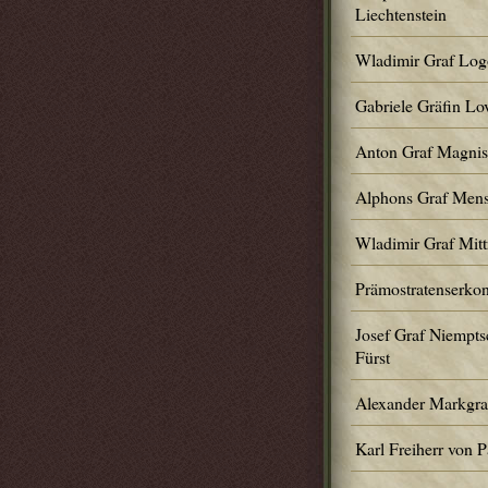
Liechtenstein
Wladimir Graf Logo
Gabriele Gräfin Lov
Anton Graf Magnis
Alphons Graf Mens
Wladimir Graf Mit
Prämostratenserko
Josef Graf Niempts
Fürst
Alexander Markgraf
Karl Freiherr von 