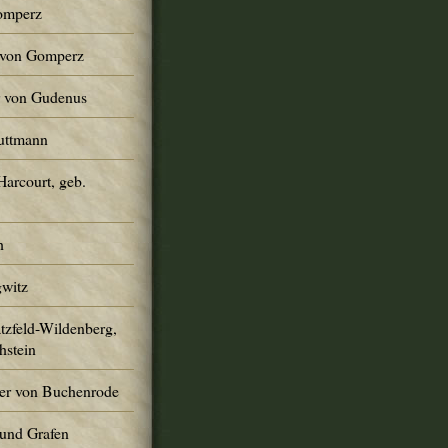
Gomperz
r von Gomperz
er von Gudenus
Guttmann
Harcourt, geb.
h
gwitz
atzfeld-Wildenberg,
hstein
er von Buchenrode
und Grafen