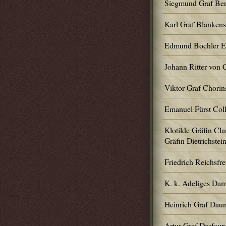
Siegmund Graf Ber
Karl Graf Blankens
Edmund Bochler Ed
Johann Ritter von
Viktor Graf Chorin
Emanuel Fürst Coll
Klotilde Gräfin Cla
Gräfin Dietrichstei
Friedrich Reichsfre
K. k. Adeliges Dam
Heinrich Graf Dau
Artur Graf Desfour