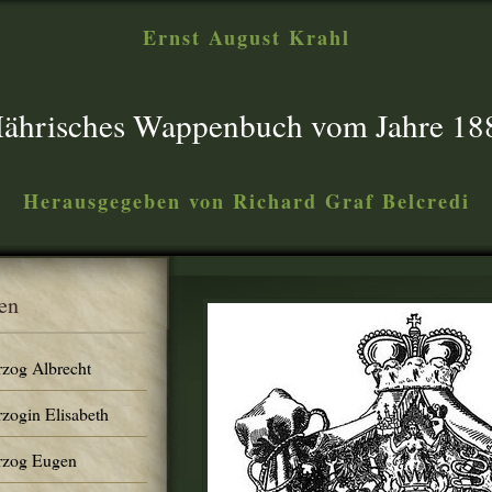
Ernst August Krahl
ährisches Wappenbuch vom Jahre 18
Herausgegeben von Richard Graf Belcredi
en
rzog Albrecht
rzogin Elisabeth
erzog Eugen