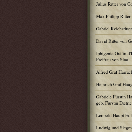
Julius Ritter von 
Max Philipp Ritte
Gabriel Reichsritt
David Ritter von 
Iphigenie Gräfin d'
Freifrau von Sina
Alfred Graf Harrac
Heinrich Graf Hau
Gabriele Fürstin H
geb. Fürstin Dietric
Leopold Haupt Edl
Ludwig und Siegm