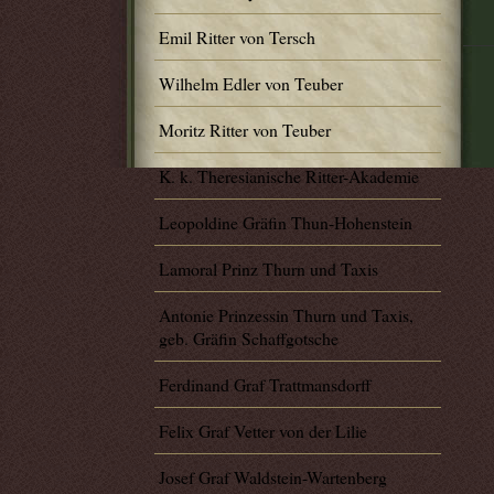
Emil Ritter von Tersch
Wilhelm Edler von Teuber
Moritz Ritter von Teuber
K. k. Theresianische Ritter-Akademie
Leopoldine Gräfin Thun-Hohenstein
Lamoral Prinz Thurn und Taxis
Antonie Prinzessin Thurn und Taxis,
geb. Gräfin Schaffgotsche
Ferdinand Graf Trattmansdorff
Felix Graf Vetter von der Lilie
Josef Graf Waldstein-Wartenberg