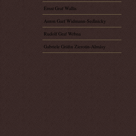
Ernst Graf Wallis
Anton Garf Widmann-Sedlnicky
Rudolf Graf Wrbna
Gabriele Gräfin Zierotin-Almásy