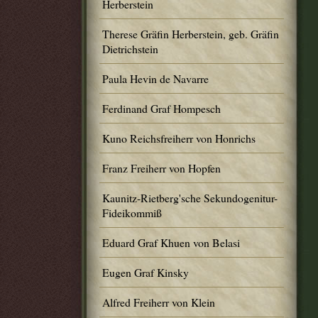
Herberstein
Therese Gräfin Herberstein, geb. Gräfin
Dietrichstein
Paula Hevin de Navarre
Ferdinand Graf Hompesch
Kuno Reichsfreiherr von Honrichs
Franz Freiherr von Hopfen
Kaunitz-Rietberg'sche Sekundogenitur-
Fideikommiß
Eduard Graf Khuen von Belasi
Eugen Graf Kinsky
Alfred Freiherr von Klein