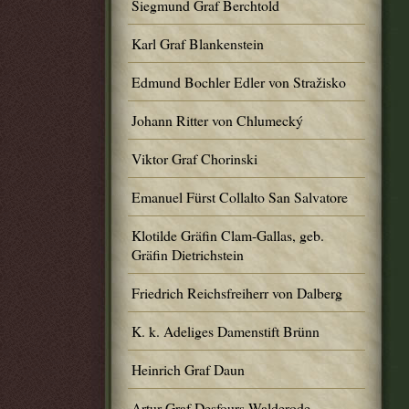
Siegmund Graf Berchtold
Karl Graf Blankenstein
Edmund Bochler Edler von Stražisko
Johann Ritter von Chlumecký
Viktor Graf Chorinski
Emanuel Fürst Collalto San Salvatore
Klotilde Gräfin Clam-Gallas, geb.
Gräfin Dietrichstein
Friedrich Reichsfreiherr von Dalberg
K. k. Adeliges Damenstift Brünn
Heinrich Graf Daun
Artur Graf Desfours-Walderode