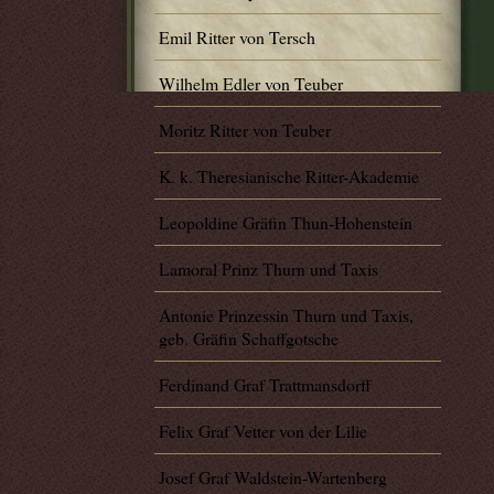
Emil Ritter von Tersch
Wilhelm Edler von Teuber
Moritz Ritter von Teuber
K. k. Theresianische Ritter-Akademie
Leopoldine Gräfin Thun-Hohenstein
Lamoral Prinz Thurn und Taxis
Antonie Prinzessin Thurn und Taxis,
geb. Gräfin Schaffgotsche
Ferdinand Graf Trattmansdorff
Felix Graf Vetter von der Lilie
Josef Graf Waldstein-Wartenberg