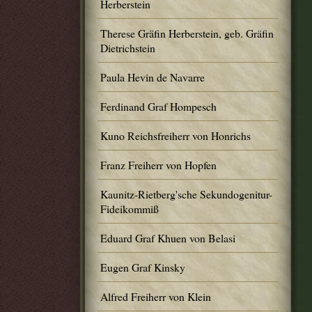
Herberstein
Therese Gräfin Herberstein, geb. Gräfin
Dietrichstein
Paula Hevin de Navarre
Ferdinand Graf Hompesch
Kuno Reichsfreiherr von Honrichs
Franz Freiherr von Hopfen
Kaunitz-Rietberg'sche Sekundogenitur-
Fideikommiß
Eduard Graf Khuen von Belasi
Eugen Graf Kinsky
Alfred Freiherr von Klein