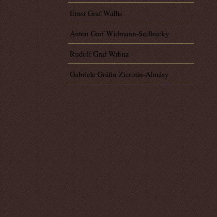
Ernst Graf Wallis
Anton Garf Widmann-Sedlnicky
Rudolf Graf Wrbna
Gabriele Gräfin Zierotin-Almásy