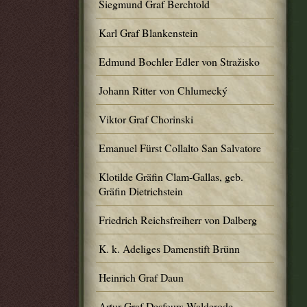
Siegmund Graf Berchtold
Karl Graf Blankenstein
Edmund Bochler Edler von Stražisko
Johann Ritter von Chlumecký
Viktor Graf Chorinski
Emanuel Fürst Collalto San Salvatore
Klotilde Gräfin Clam-Gallas, geb.
Gräfin Dietrichstein
Friedrich Reichsfreiherr von Dalberg
K. k. Adeliges Damenstift Brünn
Heinrich Graf Daun
Artur Graf Desfours-Walderode