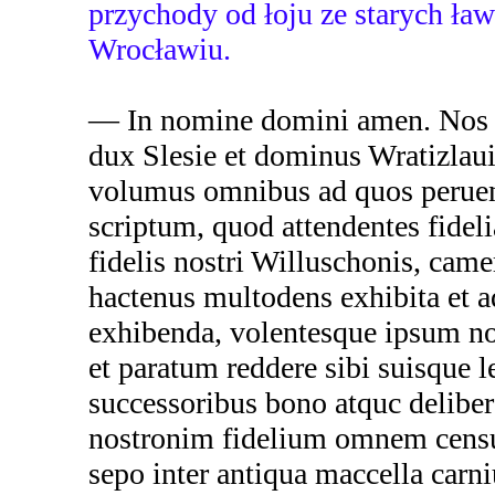
przychody od łoju ze starych ł
Wrocławiu.
— In nomine domini amen. Nos H
dux Slesie et dominus Wratizlau
volumus omnibus ad quos peruen
scriptum, quod attendentes fideli
fidelis nostri Willuschonis, came
hactenus multodens exhibita et 
exhibenda, volentesque ipsum n
et paratum reddere sibi suisque l
successoribus bono atquc deliber
nostronim fidelium omnem cens
sepo inter antiqua maccella carn