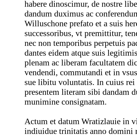
habere dinoscimur, de nostre libe
dandum duximus ac conferendum
Willuschone prefato et a suis her
successoribus, vt premittitur, 
nec non temporibus perpetuis pa
dantes eidem atque suis legitimi
plenam ac liberam facultatem d
vendendi, commutandi et in vsus
sue libitu voluntatis. In cuius r
presentem literam sibi dandam du
munimine consignatam.
Actum et datum Wratizlauie in vi
indiuidue trinitatis anno domini