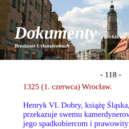
Dokumenty
z archiwum 
Breslauer Urkundenbuch
- 118 -
1325 (1. czerwca) Wrocław.
Henryk VI. Dobry, książę Śląska
przekazuje swemu kamerdynerow
jego spadkobiercom i prawowit