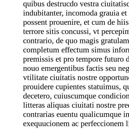
quibus destrucdo vestra ciuitatis
indubitanter, incomoda grauia et
possent prouenire, et cum de hi
terrore sitis concussi, vt percep
contrario, de quo magis gratulam
completum effectum simus inform
premissis et pro tempore futuro 
nouo emergentibus factis seu ne
vtilitate ciuitatis nostre opportu
prouidere cupientes statuimus, qu
decetero, cuiuscumque condicioni
litteras aliquas ciuitati nostre pr
contrarias euentu qualicumque inp
exequucionem ac perfeccionem l