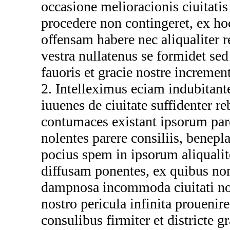
occasione melioracionis ciuitati
procedere non contingeret, ex ho
offensam habere nec aliqualiter re
vestra nullatenus se formidet sed
fauoris et gracie nostre increme
2. Intelleximus eciam indubitant
iuuenes de ciuitate suffidenter r
contumaces existant ipsorum par
nolentes parere consiliis, benepla
pocius spem in ipsorum aliquali
diffusam ponentes, ex quibus no
dampnosa incommoda ciuitati no
nostro pericula infinita prouenire.
consulibus firmiter et districte g