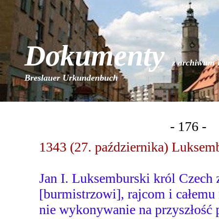
Dokumenty
z archiwum 
Breslauer Urkundenbuch
- 176 -
1343 (27. października) Luksem
Jan I. Luksemburski król Czech 
[burmistrzowi], rajcom i całemu
nie wykonywanie na przyszłość 