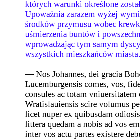
których warunki określone został
Upoważnia zarazem wyżej wymi
środków przymusu wobec krewki
uśmierzenia buntów i powszechn
wprowadzając tym samym dyscypl
wszystkich mieszkańców miasta
— Nos Johannes, dei gracia Boh
Lucemburgensis comes, vos, fidel
consules ac totam vniuersitatem c
Wratislauiensis scire volumus pe
licet nuper ex quibusdam odiosi
littera quedam a nobis ad vos em
inter vos actu partes existere deb