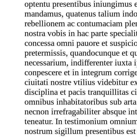
optentu presentibus iniungimus e
mandamus, quatenus talium indo
rebellionem ac contumaciam plen
nostra vobis in hac parte specialit
concessa omni pauore et suspicio
pretermissis, quandocunque et q
necessarium, indifferenter iuxta
conpescere et in integrum corrige
ciuitati nostre vtilius videbitur e
disciplina et pacis tranquillitas c
omnibus inhabitatoribus sub arta
necnon irrefragabiliter absque in
teneatur. In testimonium omniu
nostrum sigillum presentibus es