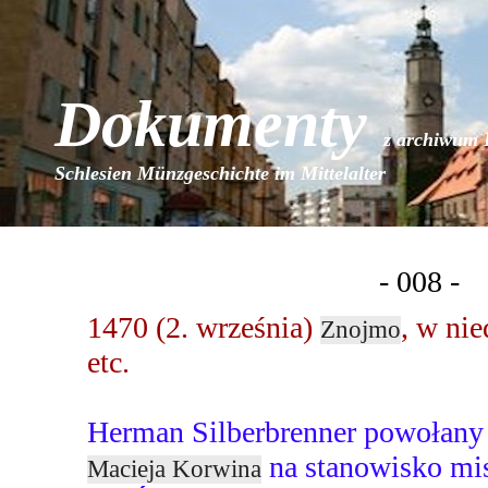
Dokumenty
z archiwum 
Schlesien Münzgeschichte im Mittelalter
- 008 -
1470 (2. września)
, w nie
Znojmo
etc.
Herman Silberbrenner powołany z
na stanowisko mis
Macieja Korwina