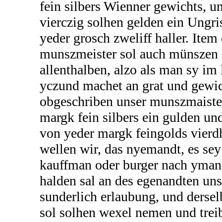
fein silbers Wienner gewichts, u
vierczig solhen gelden ein Ungr
yeder grosch zweliff haller. Item
munszmeister sol auch münszen 
allenthalben, alzo als man sy im
yczund machet an grat und gewic
obgeschriben unser munszmaiste
margk fein silbers ein gulden un
von yeder margk feingolds vierd
wellen wir, das nyemandt, es se
kauffman oder burger nach yman
halden sal an des egenandten un
sunderlich erlaubung, und derse
sol solhen wexel nemen und trei