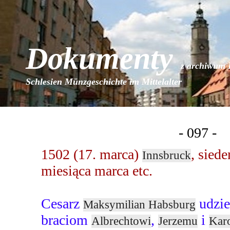
Dokumenty
z archiwum 
Schlesien Münzgeschichte im Mittelalter
- 097 -
1502 (17. marca)
, sied
Innsbruck
miesiąca marca etc.
Cesarz
udzie
Maksymilian Habsburg
braciom
,
i
Albrechtowi
Jerzemu
Kar