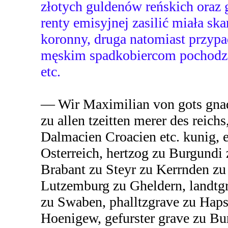
złotych guldenów reńskich oraz 
renty emisyjnej zasilić miała ska
koronny, druga natomiast przypa
męskim spadkobiercom pochodz
etc.
— Wir Maximilian von gots gna
zu allen tzeitten merer des reich
Dalmacien Croacien etc. kunig, e
Osterreich, hertzog zu Burgundi 
Brabant zu Steyr zu Kerrnden z
Lutzemburg zu Gheldern, landtgra
zu Swaben, phalltzgrave zu Hap
Hoenigew, gefurster grave zu Bu