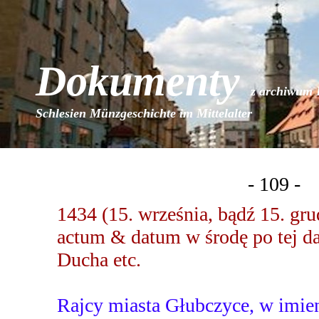
Dokumenty
z archiwum 
Schlesien Münzgeschichte im Mittelalter
- 109 -
1434 (15. września, bądź 15. gru
actum & datum w środę po tej da
Ducha etc.
Rajcy miasta Głubczyce, w imie