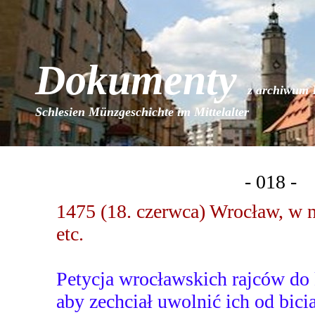
Dokumenty
z archiwum 
Schlesien Münzgeschichte im Mittelalter
- 018 -
1475 (18. czerwca) Wrocław, w n
etc.
Petycja wrocławskich rajców do
aby zechciał uwolnić ich od bic