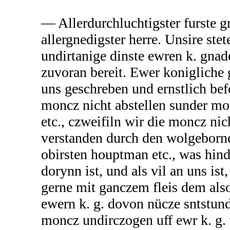
— Allerdurchluchtigster furste g
allergnedigster herre. Unsire ste
undirtanige dinste ewren k. gnade
zuvoran bereit. Ewer konigliche 
uns geschreben und ernstlich bef
moncz nicht abstellen sunder mo
etc., czweifiln wir die moncz nic
verstanden durch den wolgeborne
obirsten houptman etc., was hin
dorynn ist, und als vil an uns ist
gerne mit ganczem fleis dem also
ewern k. g. dovon nücze sntstun
moncz undirczogen uff ewr k. g. 