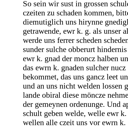
So sein wir sust in grossen schu
czeiten zu schaden kommen, bitt
diemutiglich uns hirynne gnedigl
getrawende, ewr k. g. als unser a
werde uns ferrer scheden schede
sunder sulche obberurt hinderni
ewr k. gnad der moncz halben un
das ewrn k. gnaden sulcher nucz
bekommet, das uns gancz leet und
und an uns nicht welden lossen g
lande obiral diese möncze nehm
der gemeynen ordenunge. Und a
schult geben welde, welle ewr k. 
wellen alle czeit uns vor ewrn k.