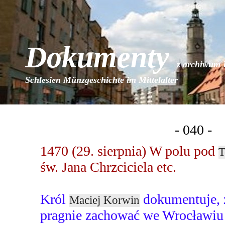
Dokumenty
z archiwum 
Schlesien Münzgeschichte im Mittelalter
- 040 -
1470 (29. sierpnia) W polu pod
T
św. Jana Chrzciciela etc.
Król
dokumentuje, ż
Maciej Korwin
pragnie zachować we Wrocławiu n