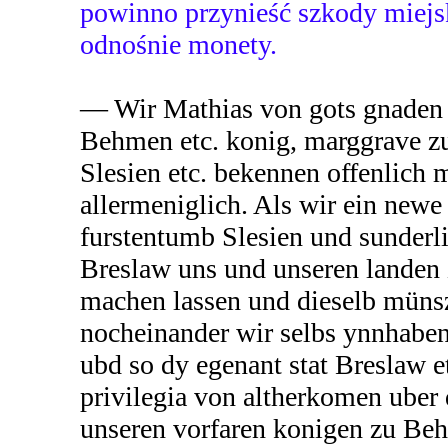
powinno przynieść szkody miej
odnośnie monety.
— Wir Mathias von gots gnaden
Behmen etc. konig, marggrave z
Slesien etc. bekennen offenlich 
allermeniglich. Als wir ein new
furstentumb Slesien und sunderli
Breslaw uns und unseren lande
machen lassen und dieselb müns
nocheinander wir selbs ynnhabe
ubd so dy egenant stat Breslaw et
privilegia von altherkomen uber
unseren vorfaren konigen zu Be