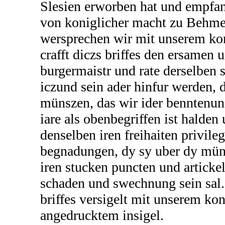
Slesien erworben hat und empfan
von koniglicher macht zu Behmen
wersprechen wir mit unserem ko
crafft diczs briffes den ersamen 
burgermaistr und rate derselben s
iczund sein ader hinfur werden, d
münszen, das wir ider benntenuns
iare als obenbegriffen ist halde
denselben iren freihaiten privile
begnadungen, dy sy uber dy müns
iren stucken puncten und articke
schaden und swechnung sein sal.
briffes versigelt mit unserem ko
angedrucktem insigel.