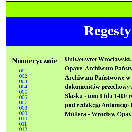
Regesty
Uniwersytet Wrocławski,
Numerycznie
Opave, Archiwum Państ
001
002
Archiwum Państwowe w K
003
dokumentów przechowy
004
005
Śląsku - tom I (do 1400 
006
007
pod redakcją Antoniego 
008
009
Müllera - Wrocław Opav
010
011
012