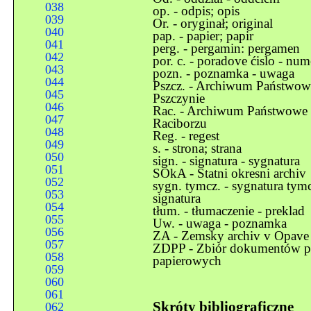
038
op. - odpis; opis
039
Or. - oryginał; original
040
pap. - papier; papir
041
perg. - pergamin: pergamen
042
por. c. - poradove ćislo - n
043
pozn. - poznamka - uwaga
044
Pszcz. - Archiwum Państwow
045
Pszczynie
046
Rac. - Archiwum Państwowe
047
Raciborzu
048
Reg. - regest
049
s. - strona; strana
050
sign. - signatura - sygnatura
051
SOkA - Statni okresni archiv
052
sygn. tymcz. - sygnatura tym
053
signatura
054
tłum. - tłumaczenie - preklad
055
Uw. - uwaga - poznamka
056
ZA - Zemsky archiv v Opave
057
ZDPP - Zbiór dokumentów p
058
papierowych
059
060
061
Skróty bibliograficzne
062