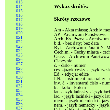
013
Wykaz skrótów
014
015
016
Skróty rzeczowe
017
018
019
Am - Akta miasta; Archiv mes
020
AP - Archiwum Państwowe - s
021
Arch. Ks. Pszcz. - Archiwum 
022
b.d. - bez daty; bez data
023
Byt. - Archiwum Parafii N. 
024
Cech.m. - Cechy miasta - cec
025
Ciesz. - Archiwum Państwow
026
Cieszynie
027
ć. - ćislo - numer
028
ces. -jazyk ćesky - język czes
029
Ed. - edycja; edice
030
I.N. - instrument notarialny -
031
inv. ć. - inventarni ćislo - n
032
k. - koło - kolem
033
lat. -jazyk latinsky - język łac
034
lac. - język łaciński - jazyk la
035
niem. - język niemiecki - ja
036
nem. - jazyk nemecky - język
037
Od. - oddział - oddeleni