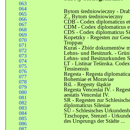
063
064
Bytom średniowieczny - Drabi
065
Z., Bytom średniowieczny
066
CDB - Codex diplomaticus et 
067
CDM - Codex diplomaticus et 
068
CDS - Codex diplomaticus Si
069
Kopetzky - Regesten zur Ges
070
Troppau
071
Kuraś - Zbiór dokumentów m
072
Lehns- und Besitzurk. - Grü
073
Lehns- und Besitzurkunden Sc
074
LT - Listinar Teśinska. Code
075
Tessinensis
076
Regesta - Regesta diplomatica
077
Bohemiae et Moraviae
078
Rśl. - Regesty śląskie
079
Regesta Venceslai IV. - Rege
080
aestatis Venceslai IV.
081
SR - Regesten zur Schlesisch
082
diplomaticus Silesiae
083
SU - Schlesisches Urkunden
084
Tzschoppe, Stenzel - Urkund
085
des Ursprungs der Städte ...
086
087